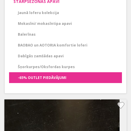
STARPSEZONAS APAVI
Jaunā loferu kolekcija
Mokasīni/ mokasīntipa apavi
Balerīnas
BAOBAO un AOTORIA komfortie loferi
Dabīgās zamšādas apavi
Šņorkurpes/Oksfordas kurpes
-65% OUTLET PIEDĀVĀJUMI