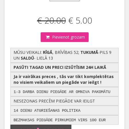
€ 20.00
€ 5.00
Pievienot grozam
MŪSU VEIKALI:
RĪGĀ
, BRĪVĪBAS 52;
TUKUMĀ
-PILS 9
UN
SALDŪ
- LIELĀ 13
PASŪTI TAGAD UN PRECI IZSŪTĪSIM 24H LAIKĀ
Ja ir vairākas preces , tās var tikt komplektētas
no visiem veikaliem un piegāde var ieilgt !
1-3 DARBA DIENU PIEGĀDE AR OMNIVA PAKOMĀTU
NESEZONAS PRECĒM PIEGĀDE VAR IEILGT
14 DIENU ATGRIEŠANAS POLITIKA
BEZMAKSAS PIEGĀDE PIRKUMIEM VIRS 100 EUR