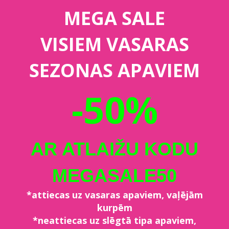
MEGA SALE
VISIEM VASARAS
SEZONAS APAVIEM
-50%
AR ATLAIŽU KODU
MEGASALE50
*attiecas uz vasaras apaviem, vaļējām
kurpēm
*neattiecas uz slēgtā tipa apaviem,