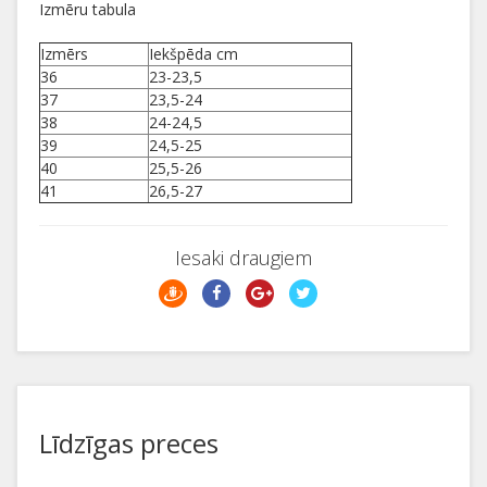
Izmēru tabula
Izmērs
Iekšpēda cm
36
23-23,5
37
23,5-24
38
24-24,5
39
24,5-25
40
25,5-26
41
26,5-27
Iesaki draugiem
Līdzīgas preces