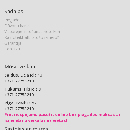
Sadaļas
Piegāde
Dāvanu karte
Vispārējie lietošanas noteikumi
Kā noteikt atbilstošo izmēru?
Garantija
Kontakti
Mūsu veikali
Saldus
, Lielā iela 13
+371
27753210
Tukums
, Pils iela 9
+371
27753210
Rīga
, Brīvības 52
+371
27753210
Preci iespējams pasūtīt online bez piegādes maksas ar
izņemšanu veikalos uz vietas!
Sazinies ar mums