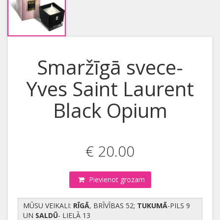
Smaržīgā svece-
Yves Saint Laurent
Black Opium
€ 20.00
Pievienot grozam
MŪSU VEIKALI:
RĪGĀ
, BRĪVĪBAS 52;
TUKUMĀ
-PILS 9
UN
SALDŪ
- LIELĀ 13