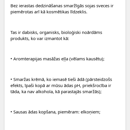
Bez ierastas dedzināšanas smaržīgās sojas sveces ir 
piemērotas arī kā kosmētikas līdzeklis.
Tas ir dabisks, organisks, bioloģiski noārdāms 
produkts, ko var izmantot kā:
• Aromterapijas masāžas eļļa (vēlams kausētu);
• Smaržas krēmā, ko iemasē tieši ādā (pārsteidzošs 
efekts, īpaši kopā ar mūsu ādas pH, priekšrocība ir 
tāda, ka nav alkohola, kā parastajās smaržās);
• Sausas ādas kopšana, piemēram: elkoņiem;