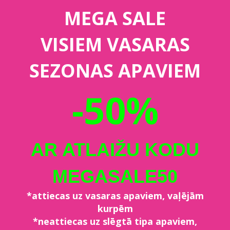
MEGA SALE
VISIEM VASARAS
SEZONAS APAVIEM
-50%
AR ATLAIŽU KODU
MEGASALE50
*attiecas uz vasaras apaviem, vaļējām
kurpēm
*neattiecas uz slēgtā tipa apaviem,