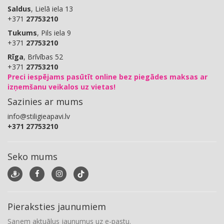
Saldus
, Lielā iela 13
+371
27753210
Tukums
, Pils iela 9
+371
27753210
Rīga
, Brīvības 52
+371
27753210
Preci iespējams pasūtīt online bez piegādes maksas ar
izņemšanu veikalos uz vietas!
Sazinies ar mums
info@stiligieapavi.lv
+371 27753210
Seko mums
Pieraksties jaunumiem
Saņem aktuālus jaunumus uz e-pastu.