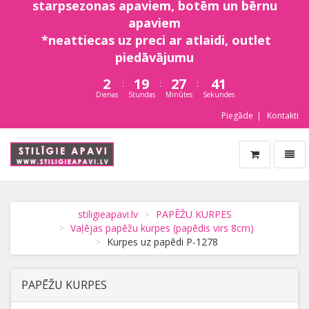
starpsezonas apaviem, botēm un bērnu
apaviem
*neattiecas uz preci ar atlaidi, outlet
piedāvājumu
2
19
27
40
:
:
:
Dienas
Stundas
Minūtes
Sekundes
Piegāde
Kontakti
Navigā
stiligieapavi.lv
stiligieapavi.lv
PAPĒŽU KURPES
Vaļējas papēžu kurpes (papēdis virs 8cm)
Kurpes uz papēdi P-1278
PAPĒŽU KURPES