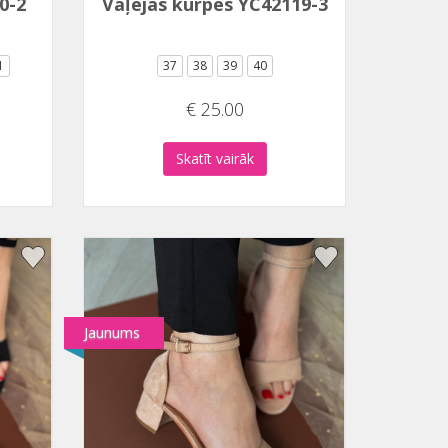
0-2
Vaļējās kurpes YC42119-3
1
37
38
39
40
€ 25.00
Skatīt vairāk
Jaunums