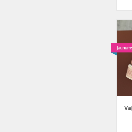
Jaunum
Va