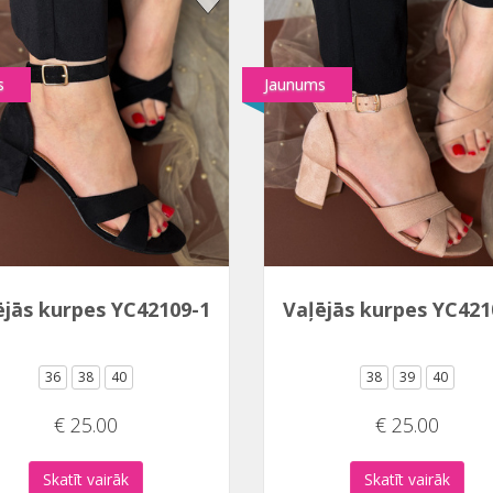
s
Jaunums
ējās kurpes YC42109-1
Vaļējās kurpes YC421
36
38
40
38
39
40
€ 25.00
€ 25.00
Skatīt vairāk
Skatīt vairāk