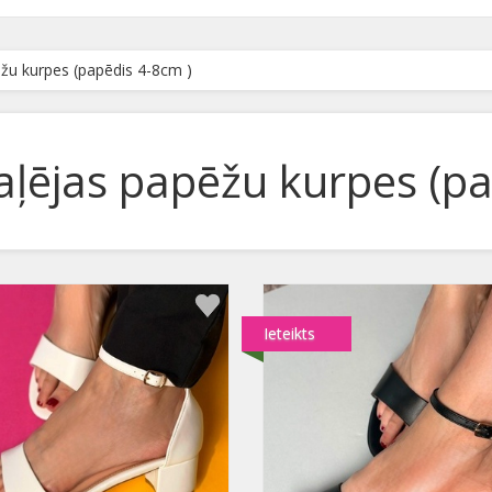
žu kurpes (papēdis 4-8cm )
aļējas papēžu kurpes (pa
Ieteikts