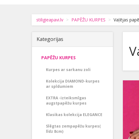
stiligieapavi.lv
PAPĒŽU KURPES
Vaļējas papē
Kategorijas
V
PAPĒŽU KURPES
Kurpes ar sarkanu zoli
Kolekcija DIAMOND-kurpes
ar spīdumiem
EXTRA -izteiksmīgas
augstpapēžu kurpes
Klasikas kolekcija ELEGANCE
Slēgtas zempapēžu kurpes(
līdz 8cm)