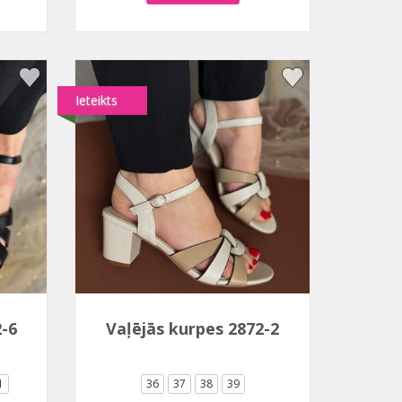
Ieteikts
2-6
Vaļējās kurpes 2872-2
1
36
37
38
39