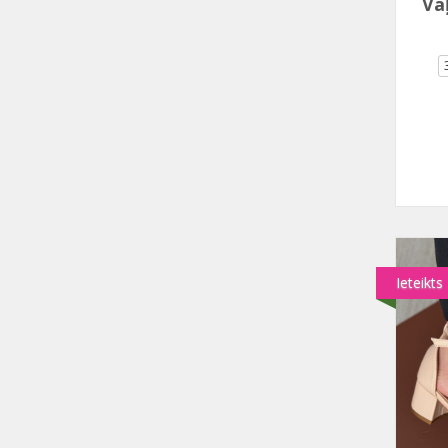
Va
Ieteikts