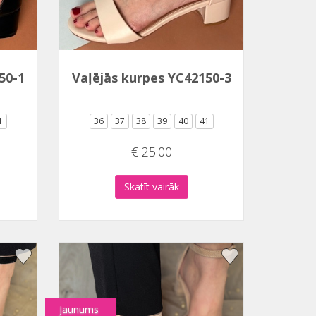
50-1
Vaļējās kurpes YC42150-3
1
36
37
38
39
40
41
€ 25.00
Skatīt vairāk
Jaunums