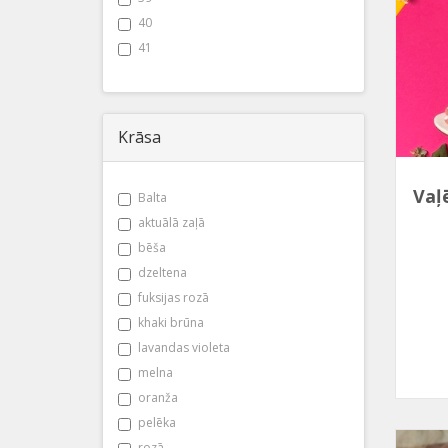
40
41
Krāsa
Vaļ
Balta
aktuālā zaļā
bēša
dzeltena
fuksijas rozā
khaki brūna
lavandas violeta
melna
oranža
pelēka
rozā