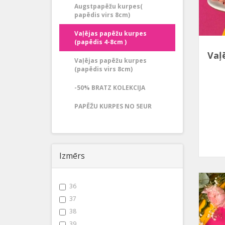
Augstpapēžu kurpes(
papēdis virs 8cm)
Vaļējas papēžu kurpes
(papēdis 4-8cm )
Vaļ
Vaļējas papēžu kurpes
(papēdis virs 8cm)
-50% BRATZ KOLEKCIJA
PAPĒŽU KURPES NO 5EUR
Izmērs
36
37
38
39