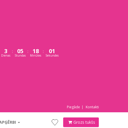
3
05
17
59
:
:
:
Dienas
Stundas
Minūtes
Sekundes
Piegāde
Kontakti
 APĢĒRBI
Grozs tukšs