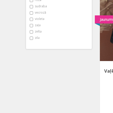
sudraba
vecrozā
violeta
Jaunum
zaļa
zelta
zila
Vaļ