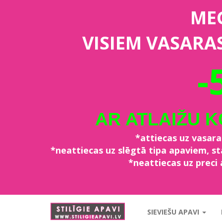
ME
VISIEM VASARA
-
AR ATLAIŽU 
*attiecas uz vasar
*neattiecas uz slēgtā tipa apaviem, 
*neattiecas uz preci 
stiligieapavi.lv
SIEVIEŠU APAVI