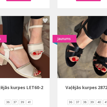
s
Jaunums
ļējās kurpes LET60-2
Vaļējās kurpes 287
36
37
39
41
36
37
38
39
40
4