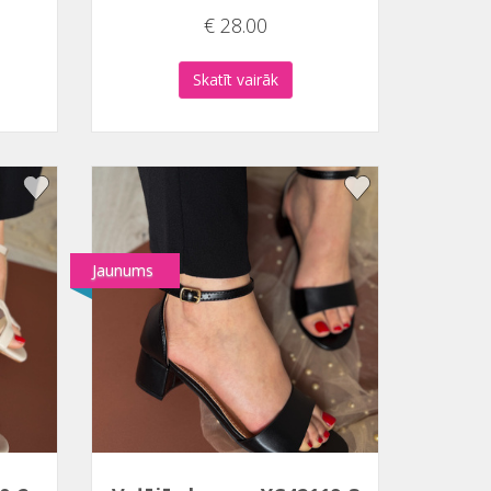
€ 28.00
Skatīt vairāk
Jaunums