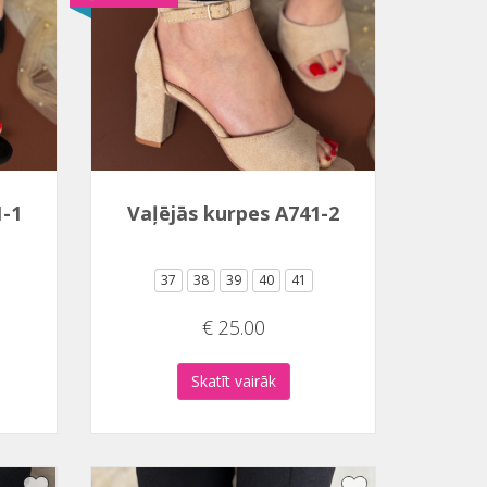
1-1
Vaļējās kurpes A741-2
37
38
39
40
41
€ 25.00
Skatīt vairāk