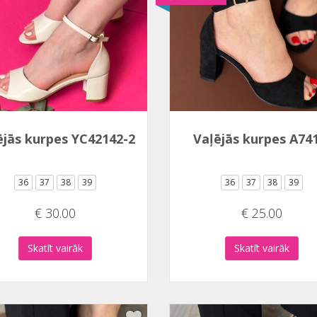
ējās kurpes YC42142-2
Vaļējās kurpes A74
36
37
38
39
36
37
38
39
€ 30.00
€ 25.00
Skatīt vairāk
Skatīt vairāk