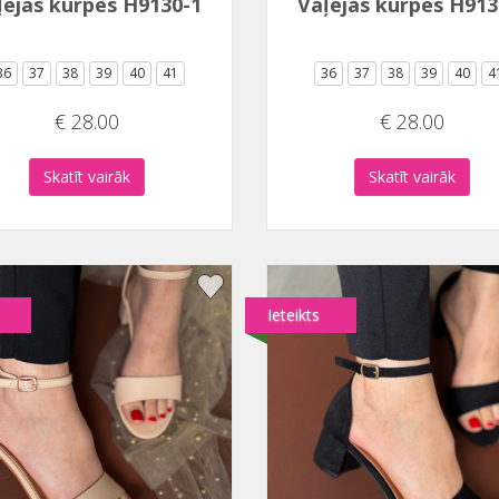
ļējās kurpes H9130-1
Vaļējās kurpes H913
36
37
38
39
40
41
36
37
38
39
40
4
€ 28.00
€ 28.00
Skatīt vairāk
Skatīt vairāk
Ieteikts