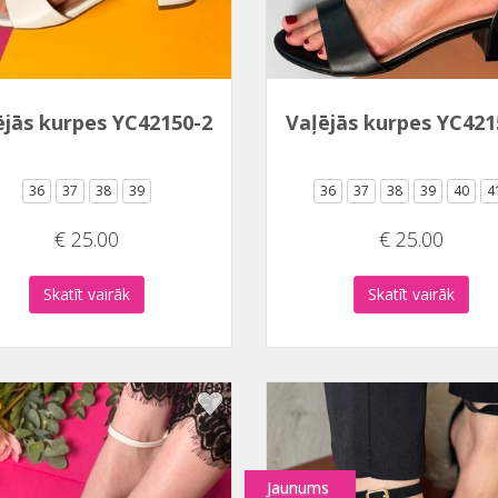
ējās kurpes YC42150-2
Vaļējās kurpes YC421
36
37
38
39
36
37
38
39
40
4
€ 25.00
€ 25.00
Skatīt vairāk
Skatīt vairāk
Jaunums