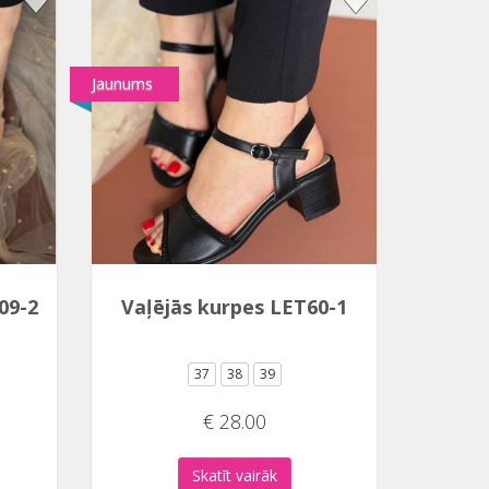
Jaunums
09-2
Vaļējās kurpes LET60-1
37
38
39
€ 28.00
Skatīt vairāk