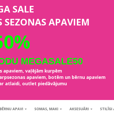
GA SALE
S SEZONAS APAVIEM
50%
KODU MEGASALE50
as apaviem, vaļējām kurpēm
starpsezonas apaviem, botēm un bērnu apaviem
ar atlaidi, outlet piedāvājumu
BĒRNU APAVI
SOMAS, MAKI
AKSESUĀRI
STILĪGI