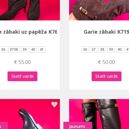
e zābaki uz papēža K763
Garie zābaki K71
36
3738
39
40
41
36
37
38
39
40
4
€ 55.00
€ 50.00
Skatīt vairāk
Skatīt vairāk
s
Jaunums