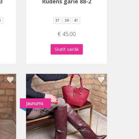
3
Rudens garie 88-2
1
37
39
41
€ 45.00
Skatīt vairāk
Jaunums