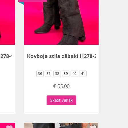
H278-1A
Kovboja stila zābaki H278-2B
36
37
38
39
40
41
€ 55.00
Skatīt vairāk