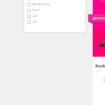
Melna/zamša
Rozā
Zaļi
Jaunum
Zili
Kovb