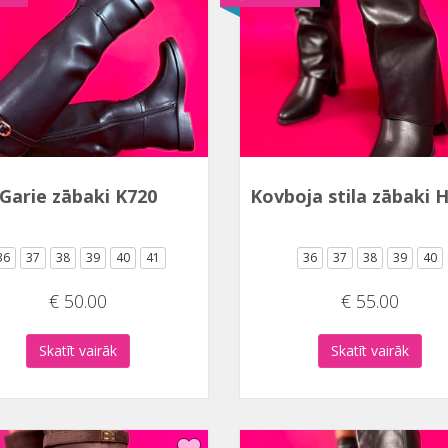
Garie zābaki K720
Kovboja stila zābaki 
36
37
38
39
40
41
36
37
38
39
40
€ 50.00
€ 55.00
Skatīt vairāk
Skatīt vairāk