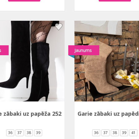
s
Jaunums
e zābaki uz papēža 2528A-1
Garie zābaki uz papēd
36
37
38
39
36
37
38
39
41