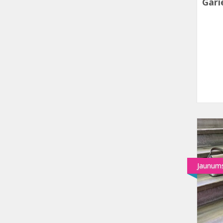
Gari
Jaunum