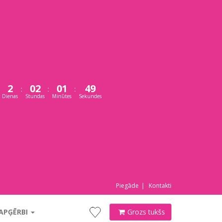
2
02
01
48
:
:
:
Dienas
Stundas
Minūtes
Sekundes
Piegāde
Kontakti
 APĢĒRBI
Grozs tukšs