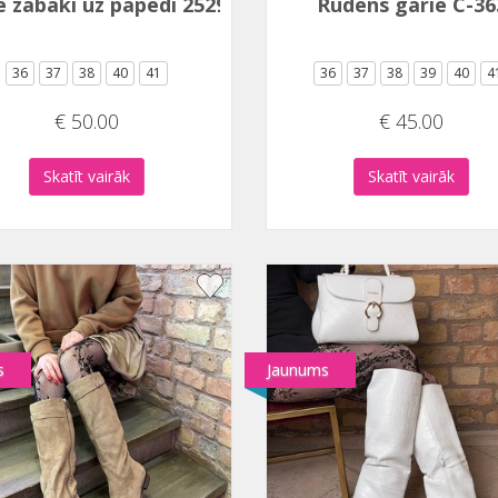
e zābaki uz papēdi 2529A
Rudens garie C-36
36
37
38
40
41
36
37
38
39
40
4
€ 50.00
€ 45.00
Skatīt vairāk
Skatīt vairāk
s
Jaunums