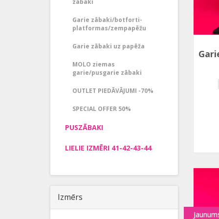
zābaki
Garie zābaki/botforti-
platformas/zempapēžu
Garie zābaki uz papēža
Gari
MOLO ziemas
garie/pusgarie zābaki
OUTLET PIEDĀVĀJUMI -70%
SPECIAL OFFER 50%
PUSZĀBAKI
LIELIE IZMĒRI 41-42-43-44
Izmērs
Jaunum