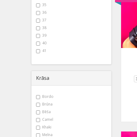
35
36
37
38
39
40
41
Krāsa
Bordo
Brūna
Bēša
Camel
Khaki
Melna