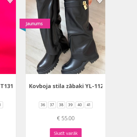
Jaunums
QT131P
Kovboja stila zābaki YL-112B
1
36
37
38
39
40
41
€ 55.00
Skatīt vairāk