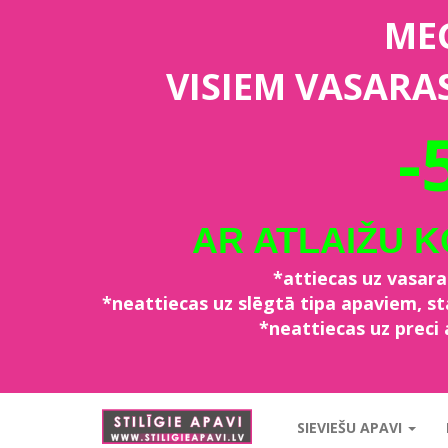
ME
VISIEM VASARA
-
AR ATLAIŽU 
*attiecas uz vasar
*neattiecas uz slēgtā tipa apaviem, 
*neattiecas uz preci 
stiligieapavi.lv
SIEVIEŠU APAVI