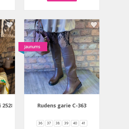
Jaunums
i 2528A-1
Rudens garie C-363
36
37
38
39
40
41