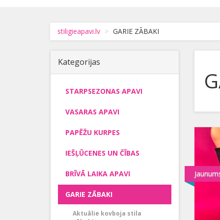
stiligieapavi.lv
GARIE ZĀBAKI
Kategorijas
G
STARPSEZONAS APAVI
VASARAS APAVI
PAPĒŽU KURPES
IEŠĻŪCENES UN ČĪBAS
BRĪVĀ LAIKA APAVI
Jaunum
GARIE ZĀBAKI
Aktuālie kovboja stila