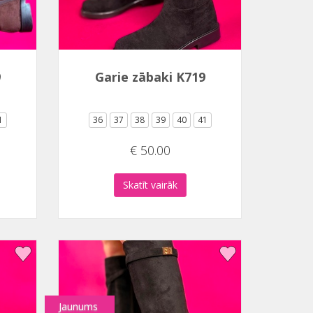
9
Garie zābaki K719
1
36
37
38
39
40
41
€ 50.00
Skatīt vairāk
Jaunums