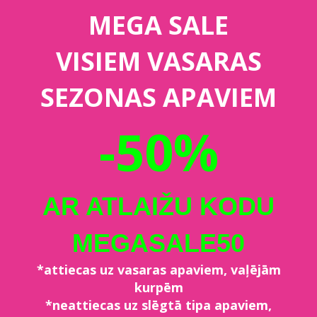
MEGA SALE
VISIEM VASARAS
SEZONAS APAVIEM
-50%
AR ATLAIŽU KODU
MEGASALE50
*attiecas uz vasaras apaviem, vaļējām
kurpēm
*neattiecas uz slēgtā tipa apaviem,