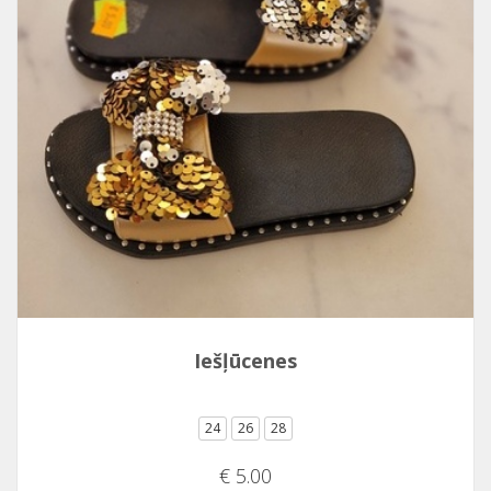
Iešļūcenes
24
26
28
€ 5.00