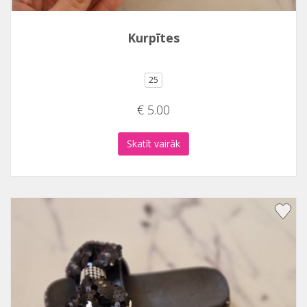
Kurpītes
25
€ 5.00
Skatīt vairāk