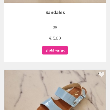
Sandales
30
€ 5.00
Skatīt vairāk