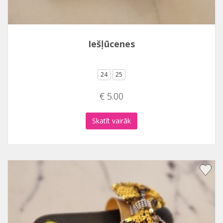
Iešļūcenes
24
25
€ 5.00
Skatīt vairāk