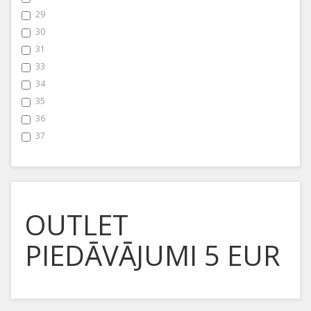
29
30
31
33
34
35
36
37
OUTLET
PIEDĀVĀJUMI 5 EUR