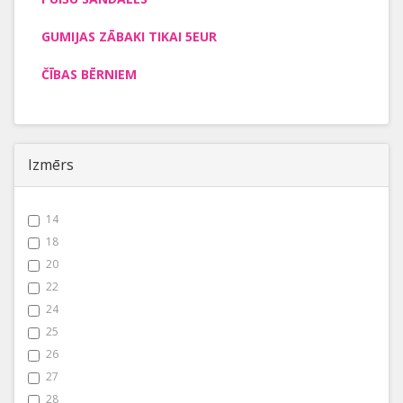
GUMIJAS ZĀBAKI TIKAI 5EUR
ČĪBAS BĒRNIEM
Izmērs
14
18
20
22
24
25
26
27
28