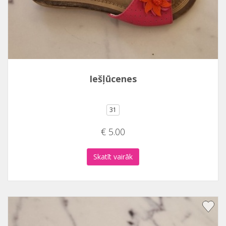
Iešļūcenes
31
€ 5.00
Skatīt vairāk