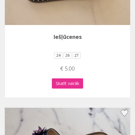
Iešļūcenes
24
26
27
€ 5.00
Skatīt vairāk