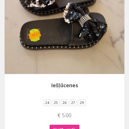
Iešļūcenes
24
25
26
27
29
€ 5.00