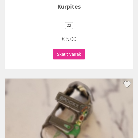
Kurpītes
22
€ 5.00
Skatīt vairāk