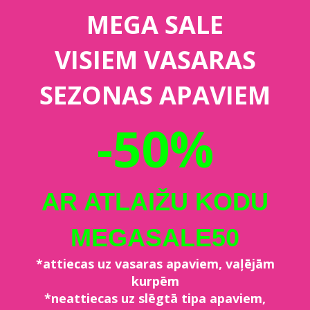
MEGA SALE
VISIEM VASARAS
SEZONAS APAVIEM
-50%
AR ATLAIŽU KODU
MEGASALE50
*attiecas uz vasaras apaviem, vaļējām
kurpēm
*neattiecas uz slēgtā tipa apaviem,