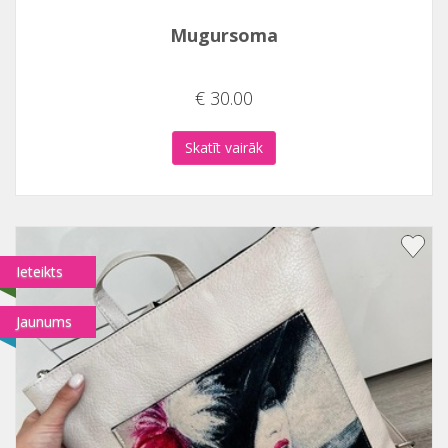
Mugursoma
€ 30.00
Skatīt vairāk
Ieteikts
Jaunums