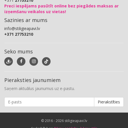
+371
27753210
Preci iespējams pasūtīt online bez piegādes maksas ar
izņemšanu veikalos uz vietas!
Sazinies ar mums
info@stiligieapavi.lv
+371 27753210
Seko mums
Pieraksties jaunumiem
Saņem aktuālus jaunumus uz e-pastu.
Pierakstīties
© 2016 - 2026 stiligieapavi.lv