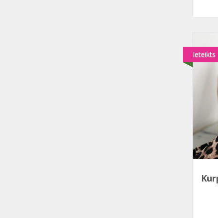
Ieteikts
Kur