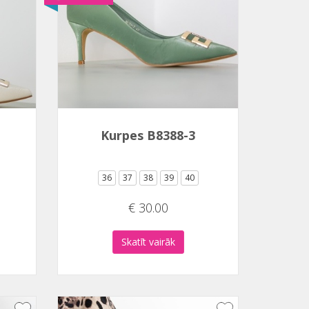
Kurpes B8388-3
36
37
38
39
40
€ 30.00
Skatīt vairāk