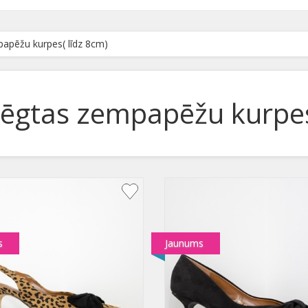
apēžu kurpes( līdz 8cm)
lēgtas zempapēžu kurpes
s
Jaunums