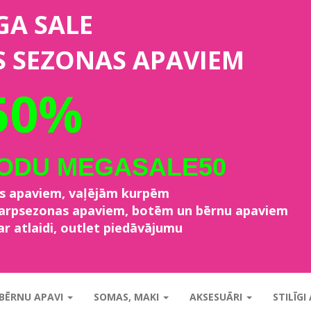
GA SALE
S SEZONAS APAVIEM
50%
KODU MEGASALE50
as apaviem, vaļējām kurpēm
starpsezonas apaviem, botēm un bērnu apaviem
ar atlaidi, outlet piedāvājumu
BĒRNU APAVI
SOMAS, MAKI
AKSESUĀRI
STILĪGI