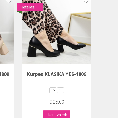
Ieteikts
1809
Kurpes KLASIKA YES-1809
36
38
€ 25.00
Skatīt vairāk