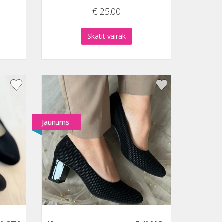
€ 25.00
Skatīt vairāk
Jaunums