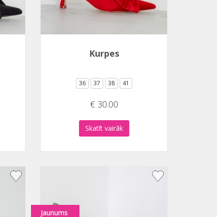
Kurpes
36
37
38
41
€ 30.00
Skatīt vairāk
Jaunums