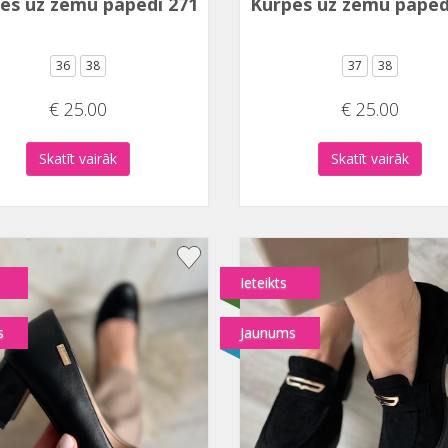
es uz zemu papēdi 2716-3
Kurpes uz zemu papēd
36
38
37
38
€ 25.00
€ 25.00
Skatīt vairāk
Skatīt vairāk
Ieteikts
s
Jaunums