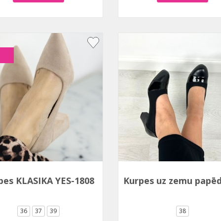
pes KLASIKA YES-1808
Kurpes uz zemu papēd
36
37
39
38