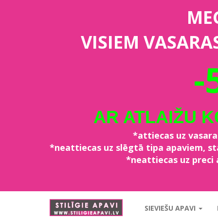
ME
VISIEM VASARA
-
AR ATLAIŽU 
*attiecas uz vasar
*neattiecas uz slēgtā tipa apaviem, 
*neattiecas uz preci 
stiligieapavi.lv
SIEVIEŠU APAVI