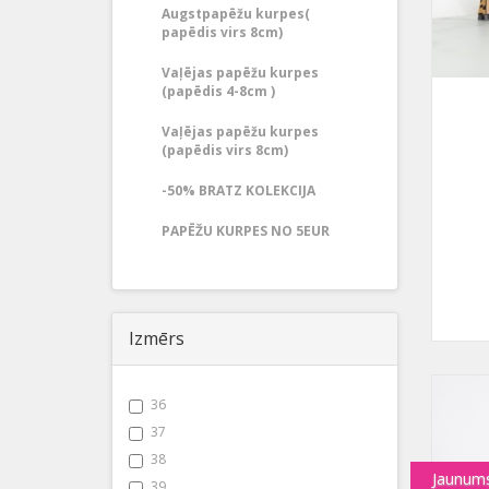
Augstpapēžu kurpes(
papēdis virs 8cm)
Vaļējas papēžu kurpes
(papēdis 4-8cm )
Vaļējas papēžu kurpes
(papēdis virs 8cm)
-50% BRATZ KOLEKCIJA
PAPĒŽU KURPES NO 5EUR
Izmērs
36
37
38
Jaunum
39