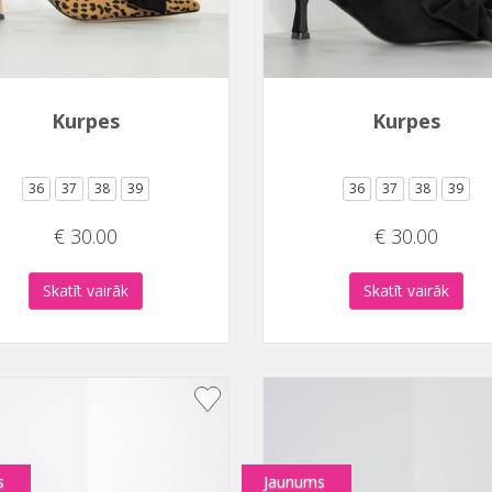
Kurpes
Kurpes
36
37
38
39
36
37
38
39
€ 30.00
€ 30.00
Skatīt vairāk
Skatīt vairāk
s
Jaunums