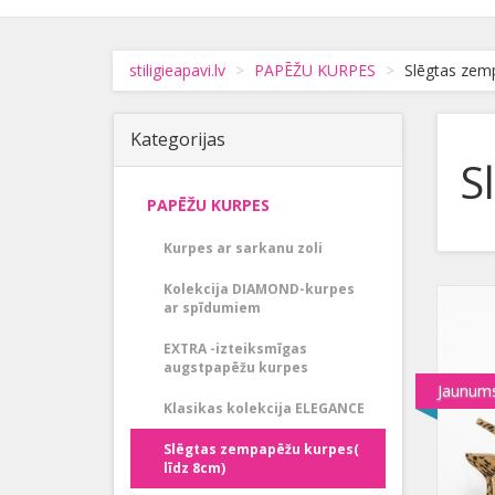
stiligieapavi.lv
PAPĒŽU KURPES
Slēgtas zemp
Kategorijas
S
PAPĒŽU KURPES
Kurpes ar sarkanu zoli
Kolekcija DIAMOND-kurpes
ar spīdumiem
EXTRA -izteiksmīgas
augstpapēžu kurpes
Jaunum
Klasikas kolekcija ELEGANCE
Slēgtas zempapēžu kurpes(
līdz 8cm)