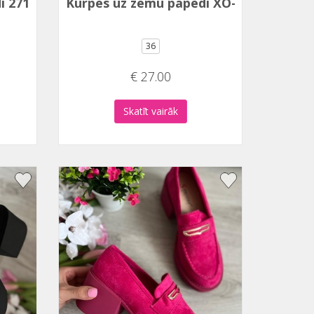
i 2716-4
Kurpes uz zemu papēdi XO-709
36
€ 27.00
Skatīt vairāk