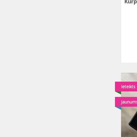
Kurp
Ieteikts
Jaunum