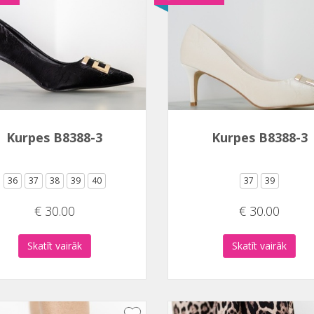
Kurpes B8388-3
Kurpes B8388-3
36
37
38
39
40
37
39
€ 30.00
€ 30.00
Skatīt vairāk
Skatīt vairāk