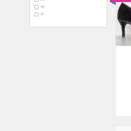
40
41