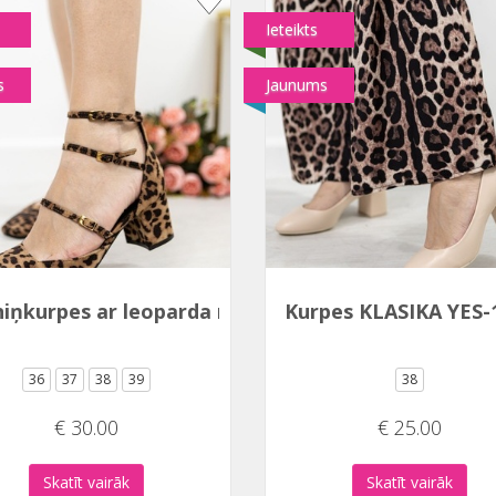
Ieteikts
s
Jaunums
niņkurpes ar leoparda rakstu 1811-1 LEOPARD
Kurpes KLASIKA YES-
36
37
38
39
38
€ 30.00
€ 25.00
Skatīt vairāk
Skatīt vairāk