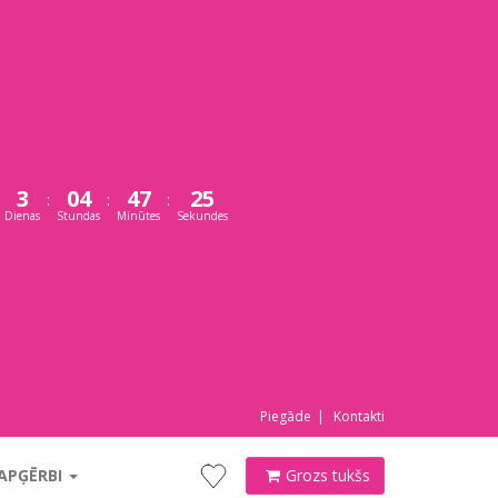
3
04
47
24
:
:
:
Dienas
Stundas
Minūtes
Sekundes
Piegāde
Kontakti
 APĢĒRBI
Grozs tukšs