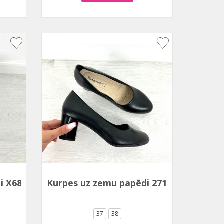
i X6821
Kurpes uz zemu papēdi 2716-2
37
38