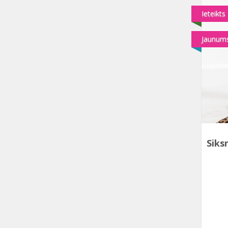
Ieteikts
Jaunum
Siks