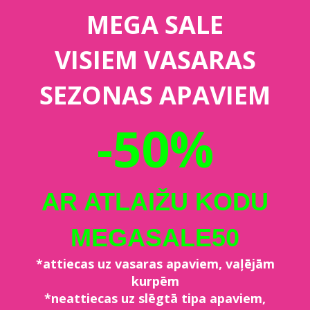
MEGA SALE
VISIEM VASARAS
SEZONAS APAVIEM
-50%
AR ATLAIŽU KODU
MEGASALE50
*attiecas uz vasaras apaviem, vaļējām
kurpēm
*neattiecas uz slēgtā tipa apaviem,