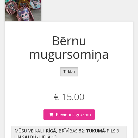
Bērnu
mugursomiņa
Tirkīza
€ 15.00
Pievienot grozam
MŪSU VEIKALI:
RĪGĀ
, BRĪVĪBAS 52;
TUKUMĀ
-PILS 9
UN
SALDŪ
- LIELĀ 13