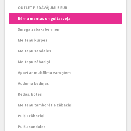
OUTLET PIEDĀVĀJUMI 5 EUR
Bērnu mantas un gultasveļa
Sniega zābaki bērniem
Meiteņu kurpes
Meiteņu sandales
Meiteņu zābaciņi
Apavi ar multfilmu varoņiem
Auduma kediņas
Kedas, botes
Meiteņu tamborētie zābaciņi
Puišu zābaciņi
Puišu sandales