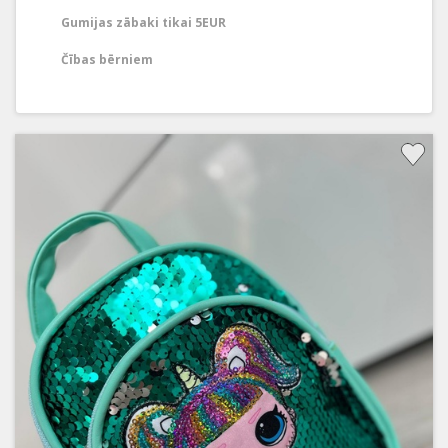
Gumijas zābaki tikai 5EUR
Čības bērniem