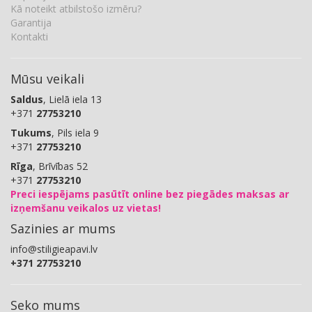
Kā noteikt atbilstošo izmēru?
Garantija
Kontakti
Mūsu veikali
Saldus
, Lielā iela 13
+371
27753210
Tukums
, Pils iela 9
+371
27753210
Rīga
, Brīvības 52
+371
27753210
Preci iespējams pasūtīt online bez piegādes maksas ar
izņemšanu veikalos uz vietas!
Sazinies ar mums
info@stiligieapavi.lv
+371 27753210
Seko mums