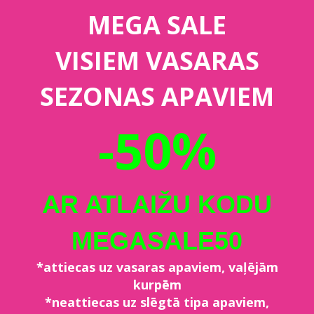
MEGA SALE
VISIEM VASARAS
SEZONAS APAVIEM
-50%
AR ATLAIŽU KODU
MEGASALE50
*attiecas uz vasaras apaviem, vaļējām
kurpēm
*neattiecas uz slēgtā tipa apaviem,