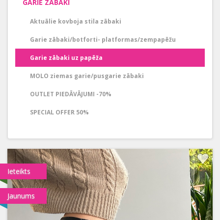
GARIE ZĀBAKI
Aktuālie kovboja stila zābaki
Garie zābaki/botforti- platformas/zempapēžu
Garie zābaki uz papēža
MOLO ziemas garie/pusgarie zābaki
OUTLET PIEDĀVĀJUMI -70%
SPECIAL OFFER 50%
Ieteikts
Jaunums