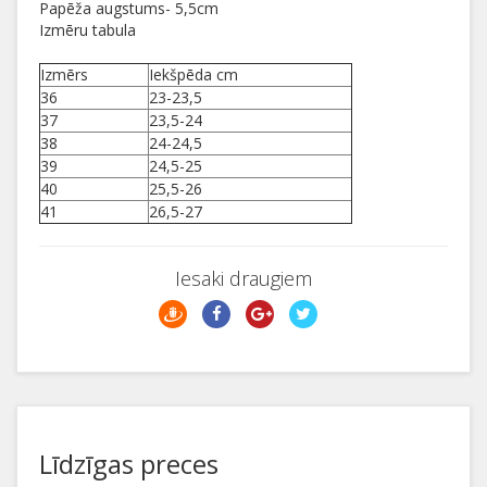
Papēža augstums- 5,5cm
Izmēru tabula
Izmērs
Iekšpēda cm
36
23-23,5
37
23,5-24
38
24-24,5
39
24,5-25
40
25,5-26
41
26,5-27
Iesaki draugiem
Līdzīgas preces