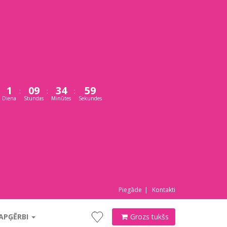
1
09
34
58
:
:
:
Diena
Stundas
Minūtes
Sekundes
Piegāde
Kontakti
 APĢĒRBI
Grozs tukšs