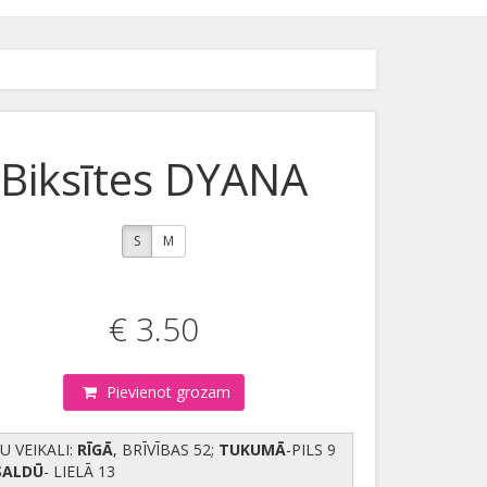
Biksītes DYANA
S
M
€ 3.50
Pievienot grozam
U VEIKALI:
RĪGĀ
, BRĪVĪBAS 52;
TUKUMĀ
-PILS 9
SALDŪ
- LIELĀ 13