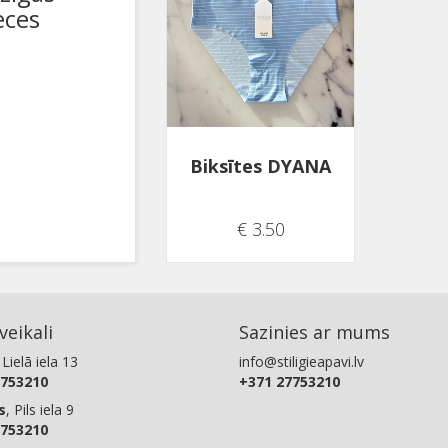
eces
Biksītes DYANA
€ 3.50
eikali
Sazinies ar mums
 Lielā iela 13
info@stiligieapavi.lv
753210
+371 27753210
s
, Pils iela 9
753210