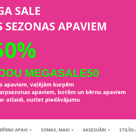
GA SALE
S SEZONAS APAVIEM
50%
KODU MEGASALE50
as apaviem, vaļējām kurpēm
starpsezonas apaviem, botēm un bērnu apaviem
ar atlaidi, outlet piedāvājumu
BĒRNU APAVI
SOMAS, MAKI
AKSESUĀRI
STILĪGI