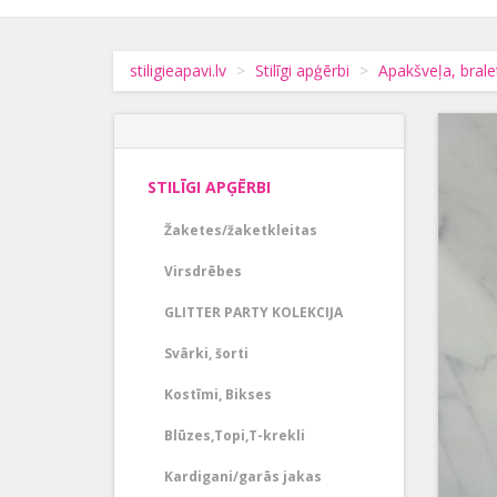
stiligieapavi.lv
Stilīgi apģērbi
Apakšveļa, brale
STILĪGI APĢĒRBI
Žaketes/žaketkleitas
Virsdrēbes
GLITTER PARTY KOLEKCIJA
Svārki, šorti
Kostīmi, Bikses
Blūzes,Topi,T-krekli
Kardigani/garās jakas