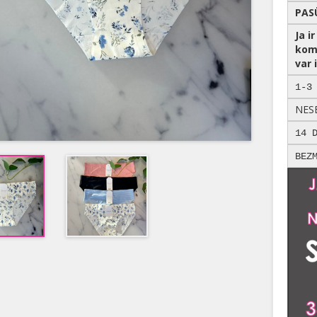
PAS
Ja i
kom
var i
1-3
NES
14 
BEZ