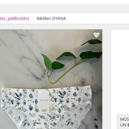
tes, peldkostīmi
Biksītes DYANA
MŪS
UN