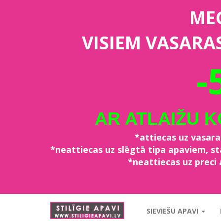
ME
VISIEM VASARA
-
AR ATLAIŽU 
*attiecas uz vasar
*neattiecas uz slēgtā tipa apaviem, 
*neattiecas uz preci 
stiligieapavi.lv
SIEVIEŠU APAVI