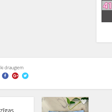
aki draugiem
dzīgas