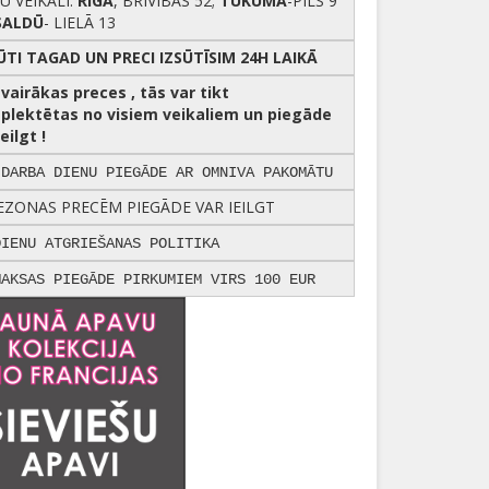
U VEIKALI:
RĪGĀ
, BRĪVĪBAS 52;
TUKUMĀ
-PILS 9
SALDŪ
- LIELĀ 13
ŪTI TAGAD UN PRECI IZSŪTĪSIM 24H LAIKĀ
r vairākas preces , tās var tikt
plektētas no visiem veikaliem un piegāde
eilgt !
 DARBA DIENU PIEGĀDE AR OMNIVA PAKOMĀTU
EZONAS PRECĒM PIEGĀDE VAR IEILGT
DIENU ATGRIEŠANAS POLITIKA
MAKSAS PIEGĀDE PIRKUMIEM VIRS 100 EUR