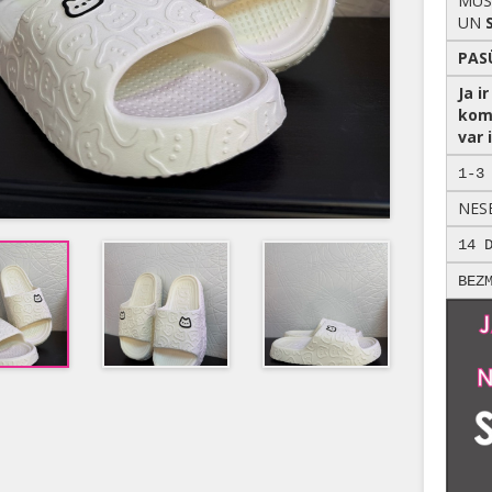
MŪS
UN
PAS
Ja i
kom
var i
1-3
NES
14 
BEZ