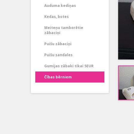
Auduma kediņas
Kedas, botes
Meiteņu tamborētie
zābaciņi
Puišu zābaciņi
Puišu sandales
Gumijas zābaki tikai 5EUR
Čības bērniem