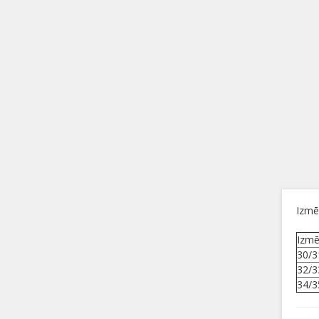
Izmē
Izmē
30/3
32/3
34/3