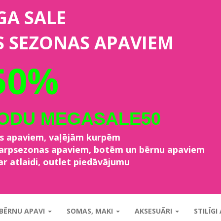
GA SALE
S SEZONAS APAVIEM
50%
KODU MEGASALE50
as apaviem, vaļējām kurpēm
starpsezonas apaviem, botēm un bērnu apaviem
ar atlaidi, outlet piedāvājumu
BĒRNU APAVI
SOMAS, MAKI
AKSESUĀRI
STILĪGI