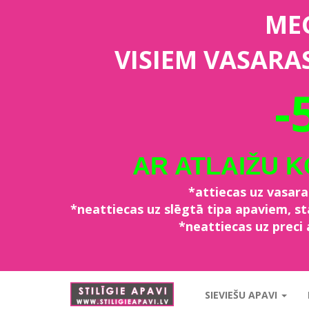
ME
VISIEM VASARA
-
AR ATLAIŽU 
*attiecas uz vasar
*neattiecas uz slēgtā tipa apaviem, 
*neattiecas uz preci 
stiligieapavi.lv
SIEVIEŠU APAVI