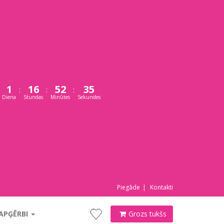
1
16
52
34
:
:
:
Diena
Stundas
Minūtes
Sekundes
Piegāde
Kontakti
 APĢĒRBI
Grozs tukšs