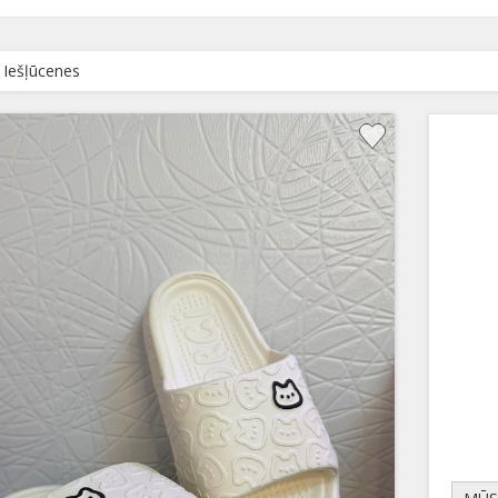
Iešļūcenes