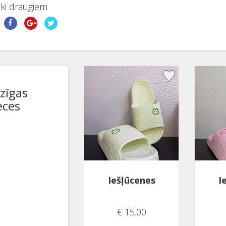
aki draugiem
dzīgas
eces
Iešļūcenes
I
€ 15.00