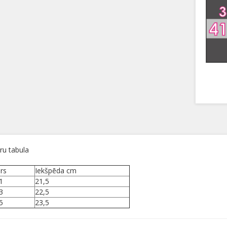
ru tabula
rs
Iekšpēda cm
1
21,5
3
22,5
5
23,5