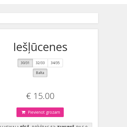
Iešļūcenes
30/31
32/33
34/35
Balta
€ 15.00
Pievienot grozam