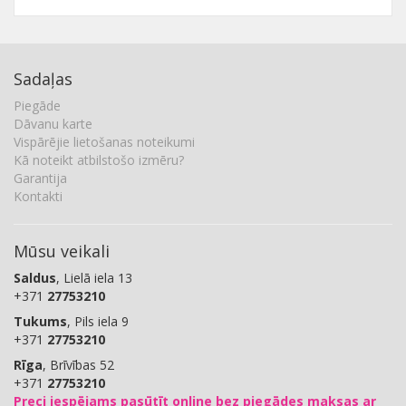
Sadaļas
Piegāde
Dāvanu karte
Vispārējie lietošanas noteikumi
Kā noteikt atbilstošo izmēru?
Garantija
Kontakti
Mūsu veikali
Saldus
, Lielā iela 13
+371
27753210
Tukums
, Pils iela 9
+371
27753210
Rīga
, Brīvības 52
+371
27753210
Preci iespējams pasūtīt online bez piegādes maksas ar