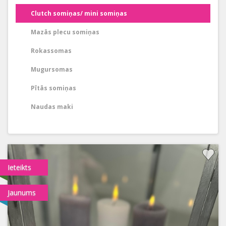
Clutch somiņas/ mini somiņas
Mazās plecu somiņas
Rokassomas
Mugursomas
Pītās somiņas
Naudas maki
Ieteikts
Jaunums