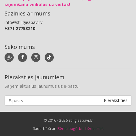
izņemšanu veikalos uz vietas!
Sazinies ar mums
info@stiligieapavi.lv
+371 27753210
Seko mums
Pieraksties jaunumiem
Saņem aktuālus jaunumus uz e-pastu.
Pierakstīties
© 2016 - 2026 stiligieapavi.lv
Sadarbībā ar:
Bērnu apģērbi - bērnu stils