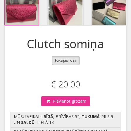
Clutch somiņa
Fuksijas rozā
€ 20.00
Pievienot grozam
MŪSU VEIKALI:
RĪGĀ
, BRĪVĪBAS 52;
TUKUMĀ
-PILS 9
UN
SALDŪ
- LIELĀ 13