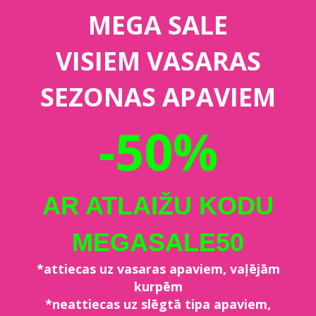
MEGA SALE
VISIEM VASARAS
SEZONAS APAVIEM
-50%
AR ATLAIŽU KODU
MEGASALE50
*attiecas uz vasaras apaviem, vaļējām
kurpēm
*neattiecas uz slēgtā tipa apaviem,