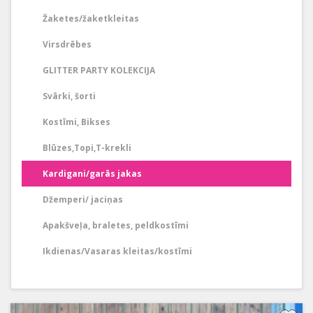
Žaketes/žaketkleitas
Virsdrēbes
GLITTER PARTY KOLEKCIJA
Svārki, šorti
Kostīmi, Bikses
Blūzes,Topi,T-krekli
Kardigani/garās jakas
Džemperi/ jaciņas
Apakšveļa, braletes, peldkostīmi
Ikdienas/Vasaras kleitas/kostīmi