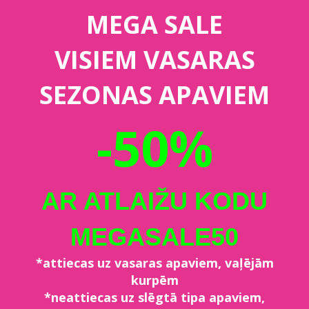
MEGA SALE
VISIEM VASARAS
SEZONAS APAVIEM
-50%
AR ATLAIŽU KODU
MEGASALE50
*attiecas uz vasaras apaviem, vaļējām
kurpēm
*neattiecas uz slēgtā tipa apaviem,