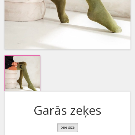
Garās zeķes
one size