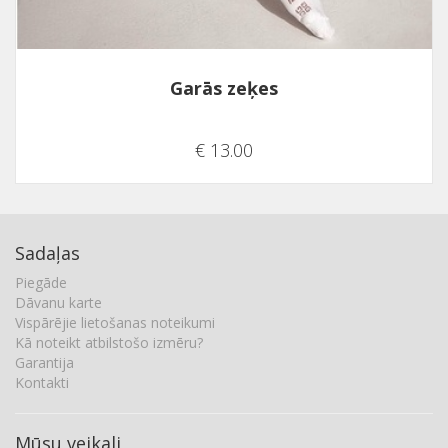
Garās zeķes
€ 13.00
Sadaļas
Piegāde
Dāvanu karte
Vispārējie lietošanas noteikumi
Kā noteikt atbilstošo izmēru?
Garantija
Kontakti
Mūsu veikali