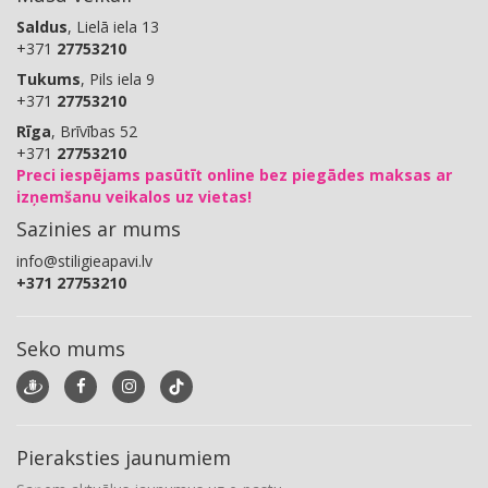
Saldus
, Lielā iela 13
+371
27753210
Tukums
, Pils iela 9
+371
27753210
Rīga
, Brīvības 52
+371
27753210
Preci iespējams pasūtīt online bez piegādes maksas ar
izņemšanu veikalos uz vietas!
Sazinies ar mums
info@stiligieapavi.lv
+371 27753210
Seko mums
Pieraksties jaunumiem