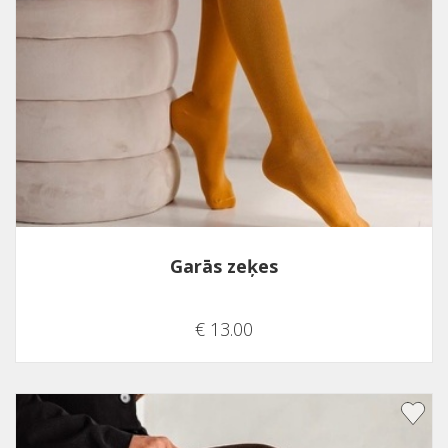
Garās zeķes
€ 13.00