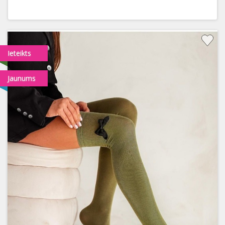
Ieteikts
Jaunums