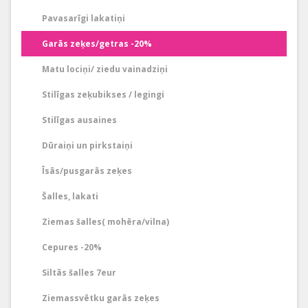
Pavasarīgi lakatiņi
Garās zeķes/getras -20%
Matu lociņi/ ziedu vainadziņi
Stilīgas zeķubikses / legingi
Stilīgas ausaines
Dūraiņi un pirkstaiņi
Īsās/pusgarās zeķes
Šalles, lakati
Ziemas šalles( mohēra/vilna)
Cepures -20%
Siltās šalles 7eur
Ziemassvētku garās zeķes