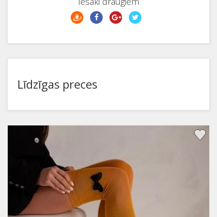
Iesaki draugiem
Līdzīgas preces