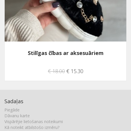
Stilīgas čības ar aksesuāriem
€ 18.00
€ 15.30
Sadaļas
Piegāde
Dāvanu karte
Vispārējie lietošanas noteikumi
Kā noteikt atbilstošo izmēru?