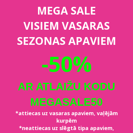
MEGA SALE
VISIEM VASARAS
SEZONAS APAVIEM
-50%
AR ATLAIŽU KODU
MEGASALE50
*attiecas uz vasaras apaviem, vaļējām
kurpēm
*neattiecas uz slēgtā tipa apaviem,