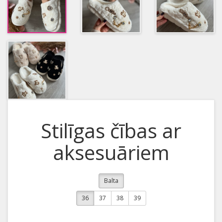
Stilīgas čības ar
aksesuāriem
Balta
36
37
38
39