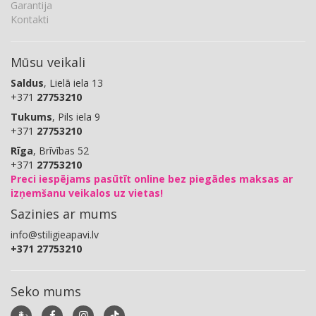
Garantija
Kontakti
Mūsu veikali
Saldus
, Lielā iela 13
+371
27753210
Tukums
, Pils iela 9
+371
27753210
Rīga
, Brīvības 52
+371
27753210
Preci iespējams pasūtīt online bez piegādes maksas ar
izņemšanu veikalos uz vietas!
Sazinies ar mums
info@stiligieapavi.lv
+371 27753210
Seko mums