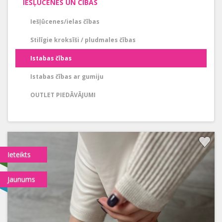
IEŠĻŪCENES UN ČĪBAS
Iešļūcenes/ielas čības
Stilīgie kroksīši / pludmales čības
Istabas čības
Istabas čības ar gumiju
OUTLET PIEDĀVĀJUMI
Ieteikts
Jaunums