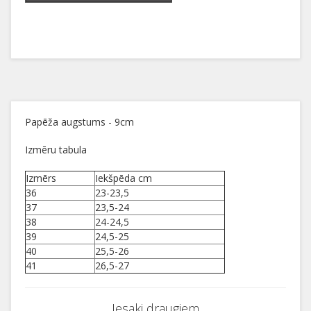
Papēža augstums - 9cm
Izmēru tabula
Izmērs
Iekšpēda cm
36
23-23,5
37
23,5-24
38
24-24,5
39
24,5-25
40
25,5-26
41
26,5-27
Iesaki draugiem