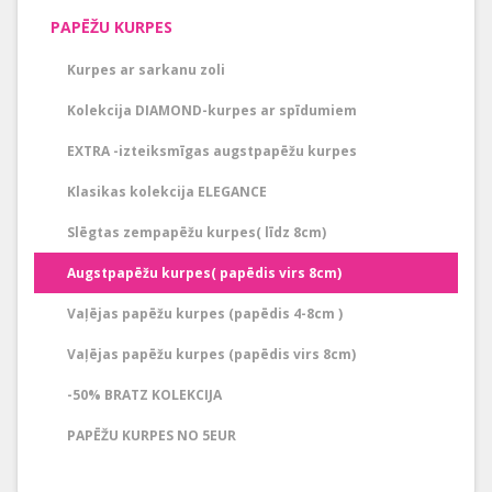
PAPĒŽU KURPES
Kurpes ar sarkanu zoli
Kolekcija DIAMOND-kurpes ar spīdumiem
EXTRA -izteiksmīgas augstpapēžu kurpes
Klasikas kolekcija ELEGANCE
Slēgtas zempapēžu kurpes( līdz 8cm)
Augstpapēžu kurpes( papēdis virs 8cm)
Vaļējas papēžu kurpes (papēdis 4-8cm )
Vaļējas papēžu kurpes (papēdis virs 8cm)
-50% BRATZ KOLEKCIJA
PAPĒŽU KURPES NO 5EUR