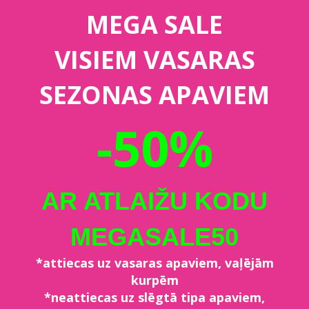
MEGA SALE
VISIEM VASARAS
SEZONAS APAVIEM
-50%
AR ATLAIŽU KODU
MEGASALE50
*attiecas uz vasaras apaviem, vaļējām
kurpēm
*neattiecas uz slēgtā tipa apaviem,