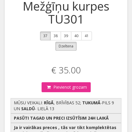
Mežģīņu kurpes
TU301
37
38
39
40
41
Dzeltena
€ 35.00
Pievienot grozam
MŪSU VEIKALI:
RĪGĀ
, BRĪVĪBAS 52;
TUKUMĀ
-PILS 9
UN
SALDŪ
- LIELĀ 13
PASŪTI TAGAD UN PRECI IZSŪTĪSIM 24H LAIKĀ
Ja ir vairākas preces , tās var tikt komplektētas