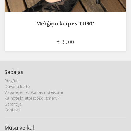
Mežģīņu kurpes TU301
€ 35.00
Sadaļas
Piegāde
Dāvanu karte
Vispārējie lietošanas noteikumi
Kā noteikt atbilstošo izmēru?
Garantija
Kontakti
Mūsu veikali