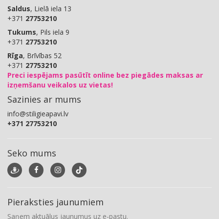
Saldus
, Lielā iela 13
+371
27753210
Tukums
, Pils iela 9
+371
27753210
Rīga
, Brīvības 52
+371
27753210
Preci iespējams pasūtīt online bez piegādes maksas ar
izņemšanu veikalos uz vietas!
Sazinies ar mums
info@stiligieapavi.lv
+371 27753210
Seko mums
Pieraksties jaunumiem
Saņem aktuālus jaunumus uz e-pastu.