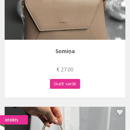
Somiņa
€ 27.00
Skatīt vairāk
Ieteikts