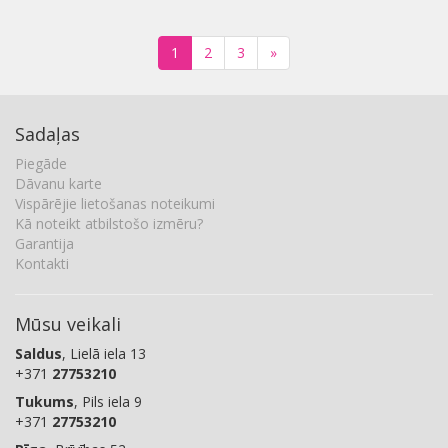
1
2
3
»
Sadaļas
Piegāde
Dāvanu karte
Vispārējie lietošanas noteikumi
Kā noteikt atbilstošo izmēru?
Garantija
Kontakti
Mūsu veikali
Saldus
, Lielā iela 13
+371
27753210
Tukums
, Pils iela 9
+371
27753210