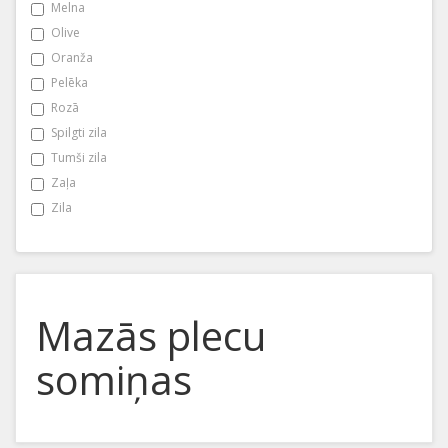
Melna
Olive
Oranža
Pelēka
Rozā
Spilgti zila
Tumši zila
Zaļa
Zila
Mazās plecu
somiņas