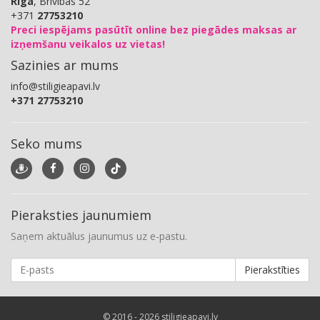
Rīga
, Brīvības 52
+371
27753210
Preci iespējams pasūtīt online bez piegādes maksas ar
izņemšanu veikalos uz vietas!
Sazinies ar mums
info@stiligieapavi.lv
+371 27753210
Seko mums
Pieraksties jaunumiem
Saņem aktuālus jaunumus uz e-pastu.
Pierakstīties
© 2016 - 2026 stiligieapavi.lv