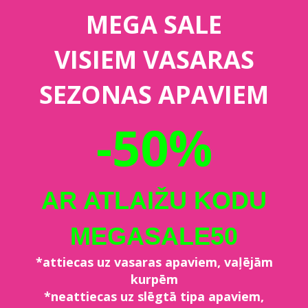
MEGA SALE
VISIEM VASARAS
SEZONAS APAVIEM
-50%
AR ATLAIŽU KODU
MEGASALE50
*attiecas uz vasaras apaviem, vaļējām
kurpēm
*neattiecas uz slēgtā tipa apaviem,