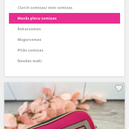
Clutch somiņas/ mini somiņas
Mazās plecu somiņas
Rokassomas
Mugursomas
Pītās somiņas
Naudas maki