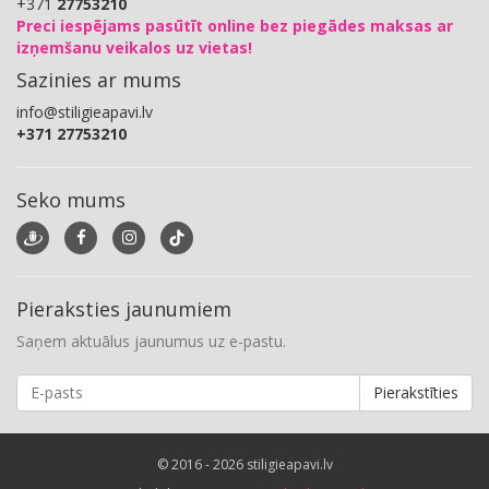
+371
27753210
Preci iespējams pasūtīt online bez piegādes maksas ar
izņemšanu veikalos uz vietas!
Sazinies ar mums
info@stiligieapavi.lv
+371 27753210
Seko mums
Pieraksties jaunumiem
Saņem aktuālus jaunumus uz e-pastu.
Pierakstīties
© 2016 - 2026 stiligieapavi.lv