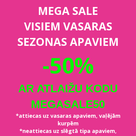
MEGA SALE
VISIEM VASARAS
SEZONAS APAVIEM
-50%
AR ATLAIŽU KODU
MEGASALE50
*attiecas uz vasaras apaviem, vaļējām
kurpēm
*neattiecas uz slēgtā tipa apaviem,