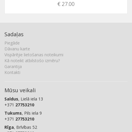
€ 27.00
Sadaļas
Piegāde
Dāvanu karte
Vispārējie lietošanas noteikumi
Kā noteikt atbilstošo izmēru?
Garantija
Kontakti
Mūsu veikali
Saldus
, Lielā iela 13
+371
27753210
Tukums
, Pils iela 9
+371
27753210
Rīga
, Brīvības 52