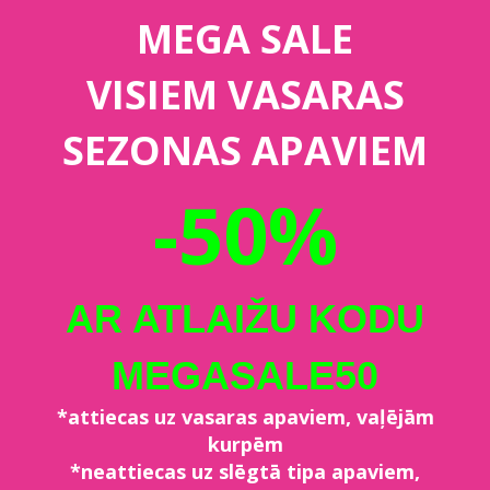
MEGA SALE
VISIEM VASARAS
SEZONAS APAVIEM
-50%
AR ATLAIŽU KODU
MEGASALE50
*attiecas uz vasaras apaviem, vaļējām
kurpēm
*neattiecas uz slēgtā tipa apaviem,