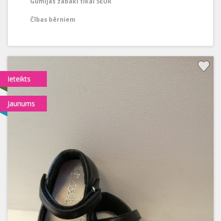
Gumijas zābaki tikai 5EUR
Čības bērniem
Ieteikts
Jaunums