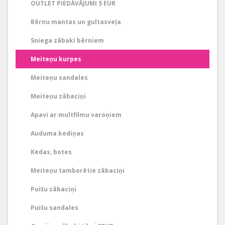
OUTLET PIEDĀVĀJUMI 5 EUR
Bērnu mantas un gultasveļa
Sniega zābaki bērniem
Meiteņu kurpes
Meiteņu sandales
Meiteņu zābaciņi
Apavi ar multfilmu varoņiem
Auduma kediņas
Kedas, botes
Meiteņu tamborētie zābaciņi
Puišu zābaciņi
Puišu sandales