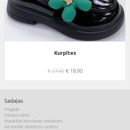
Kurpītes
€ 27.00
€ 18.90
Sadaļas
Piegāde
Dāvanu karte
Vispārējie lietošanas noteikumi
Kā noteikt atbilstošo izmēru?