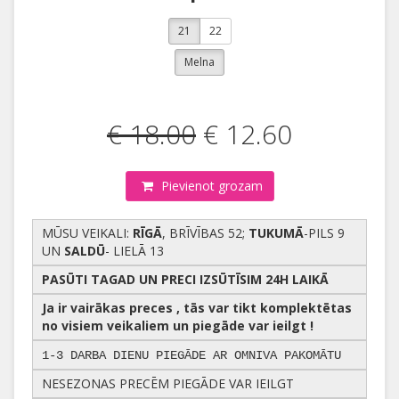
21
22
Melna
€ 18.00
€ 12.60
Pievienot grozam
MŪSU VEIKALI:
RĪGĀ
, BRĪVĪBAS 52;
TUKUMĀ
-PILS 9
UN
SALDŪ
- LIELĀ 13
PASŪTI TAGAD UN PRECI IZSŪTĪSIM 24H LAIKĀ
Ja ir vairākas preces , tās var tikt komplektētas
no visiem veikaliem un piegāde var ieilgt !
1-3 DARBA DIENU PIEGĀDE AR OMNIVA PAKOMĀTU
NESEZONAS PRECĒM PIEGĀDE VAR IEILGT