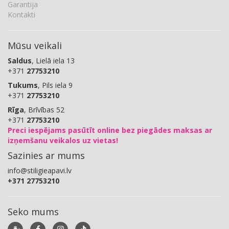
Garantija
Kontakti
Mūsu veikali
Saldus
, Lielā iela 13
+371
27753210
Tukums
, Pils iela 9
+371
27753210
Rīga
, Brīvības 52
+371
27753210
Preci iespējams pasūtīt online bez piegādes maksas ar
izņemšanu veikalos uz vietas!
Sazinies ar mums
info@stiligieapavi.lv
+371 27753210
Seko mums