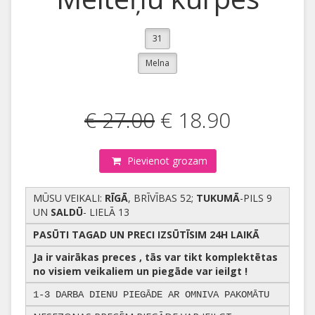
31
Melna
€ 27.00
€ 18.90
Pievienot grozam
MŪSU VEIKALI:
RĪGĀ
, BRĪVĪBAS 52;
TUKUMĀ
-PILS 9
UN
SALDŪ
- LIELĀ 13
PASŪTI TAGAD UN PRECI IZSŪTĪSIM 24H LAIKĀ
Ja ir vairākas preces , tās var tikt komplektētas
no visiem veikaliem un piegāde var ieilgt !
1-3 DARBA DIENU PIEGĀDE AR OMNIVA PAKOMĀTU