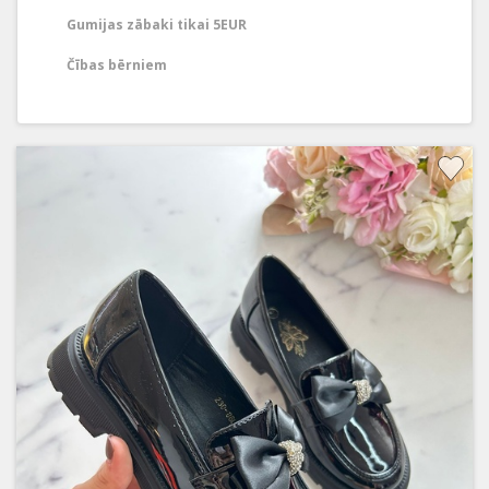
Gumijas zābaki tikai 5EUR
Čības bērniem