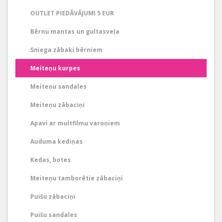
OUTLET PIEDĀVĀJUMI 5 EUR
Bērnu mantas un gultasveļa
Sniega zābaki bērniem
Meiteņu kurpes
Meiteņu sandales
Meiteņu zābaciņi
Apavi ar multfilmu varoņiem
Auduma kediņas
Kedas, botes
Meiteņu tamborētie zābaciņi
Puišu zābaciņi
Puišu sandales