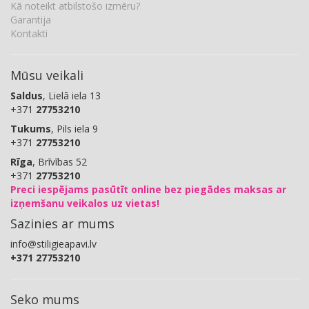
Kā noteikt atbilstošo izmēru?
Garantija
Kontakti
Mūsu veikali
Saldus
, Lielā iela 13
+371
27753210
Tukums
, Pils iela 9
+371
27753210
Rīga
, Brīvības 52
+371
27753210
Preci iespējams pasūtīt online bez piegādes maksas ar
izņemšanu veikalos uz vietas!
Sazinies ar mums
info@stiligieapavi.lv
+371 27753210
Seko mums