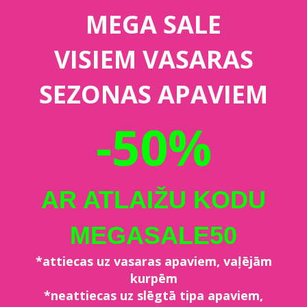
MEGA SALE
VISIEM VASARAS
SEZONAS APAVIEM
-50%
AR ATLAIŽU KODU
MEGASALE50
*attiecas uz vasaras apaviem, vaļējām
kurpēm
*neattiecas uz slēgtā tipa apaviem,