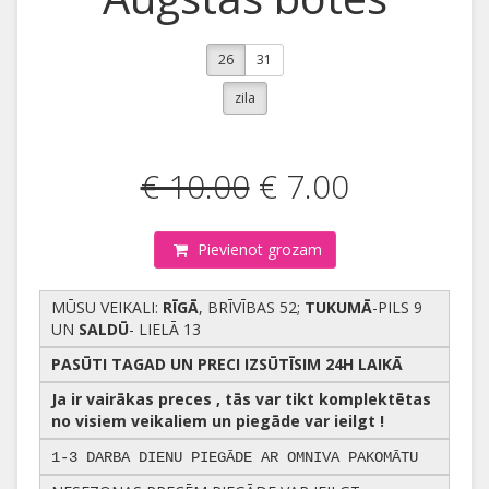
26
31
zila
€ 10.00
€ 7.00
Pievienot grozam
MŪSU VEIKALI:
RĪGĀ
, BRĪVĪBAS 52;
TUKUMĀ
-PILS 9
UN
SALDŪ
- LIELĀ 13
PASŪTI TAGAD UN PRECI IZSŪTĪSIM 24H LAIKĀ
Ja ir vairākas preces , tās var tikt komplektētas
no visiem veikaliem un piegāde var ieilgt !
1-3 DARBA DIENU PIEGĀDE AR OMNIVA PAKOMĀTU