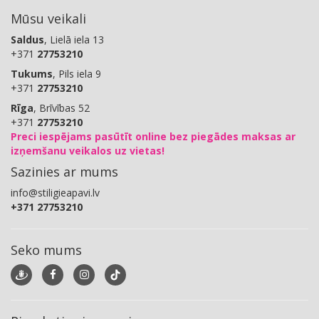
Mūsu veikali
Saldus
, Lielā iela 13
+371
27753210
Tukums
, Pils iela 9
+371
27753210
Rīga
, Brīvības 52
+371
27753210
Preci iespējams pasūtīt online bez piegādes maksas ar
izņemšanu veikalos uz vietas!
Sazinies ar mums
info@stiligieapavi.lv
+371 27753210
Seko mums