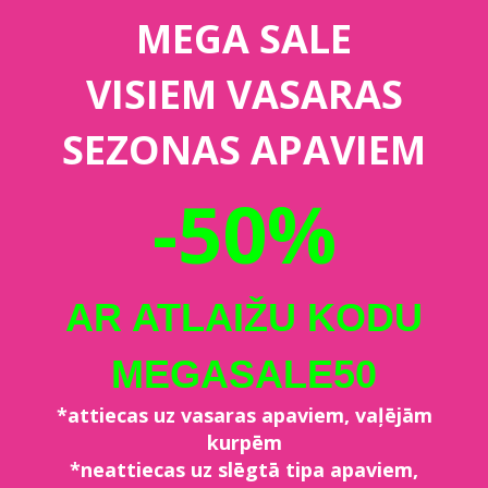
MEGA SALE
VISIEM VASARAS
SEZONAS APAVIEM
-50%
AR ATLAIŽU KODU
MEGASALE50
*attiecas uz vasaras apaviem, vaļējām
kurpēm
*neattiecas uz slēgtā tipa apaviem,