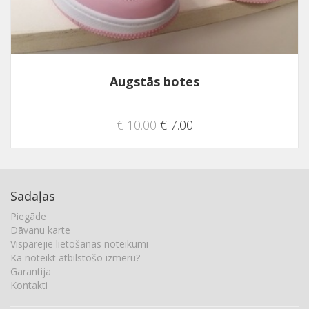
Augstās botes
€ 10.00
€ 7.00
Sadaļas
Piegāde
Dāvanu karte
Vispārējie lietošanas noteikumi
Kā noteikt atbilstošo izmēru?
Garantija
Kontakti