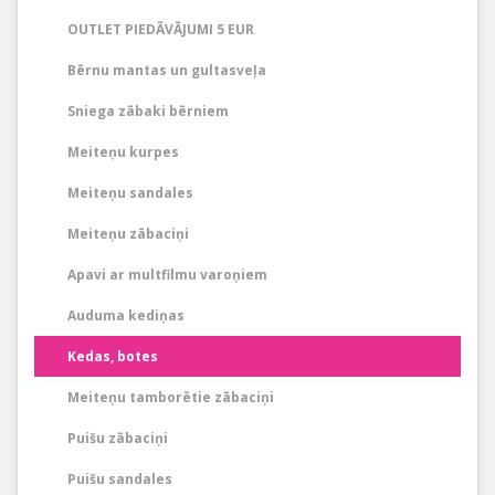
OUTLET PIEDĀVĀJUMI 5 EUR
Bērnu mantas un gultasveļa
Sniega zābaki bērniem
Meiteņu kurpes
Meiteņu sandales
Meiteņu zābaciņi
Apavi ar multfilmu varoņiem
Auduma kediņas
Kedas, botes
Meiteņu tamborētie zābaciņi
Puišu zābaciņi
Puišu sandales