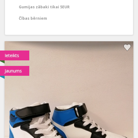
Gumijas zābaki tikai 5EUR
Čības bērniem
Ieteikts
Jaunums