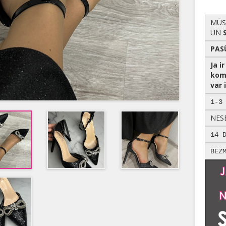
MŪS
UN
PAS
Ja i
kom
var i
1-3
NES
14 
BEZ