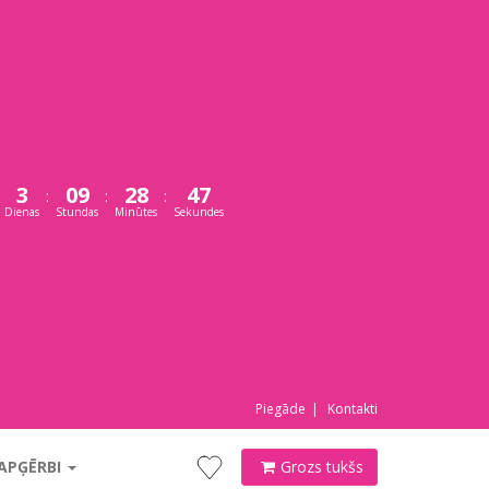
3
09
28
46
:
:
:
Dienas
Stundas
Minūtes
Sekundes
Piegāde
Kontakti
 APĢĒRBI
Grozs tukšs