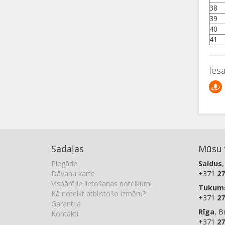
38
39
40
41
Ies
Sadaļas
Mūsu v
Piegāde
Saldus
,
Dāvanu karte
+371
27
Vispārējie lietošanas noteikumi
Tukum
Kā noteikt atbilstošo izmēru?
+371
27
Garantija
Rīga
, B
Kontakti
+371
27