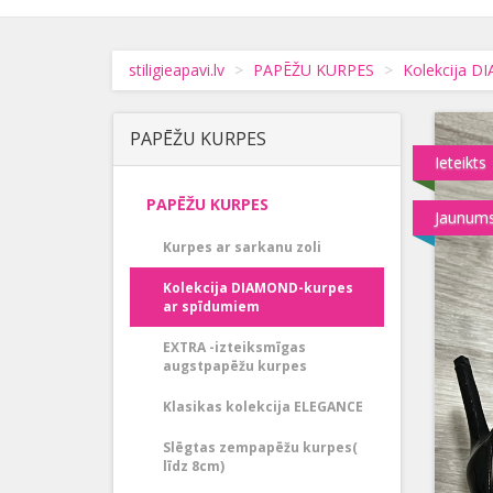
stiligieapavi.lv
PAPĒŽU KURPES
Kolekcija D
PAPĒŽU KURPES
Ieteikts
PAPĒŽU KURPES
Jaunum
Kurpes ar sarkanu zoli
Kolekcija DIAMOND-kurpes
ar spīdumiem
EXTRA -izteiksmīgas
augstpapēžu kurpes
Klasikas kolekcija ELEGANCE
Slēgtas zempapēžu kurpes(
līdz 8cm)