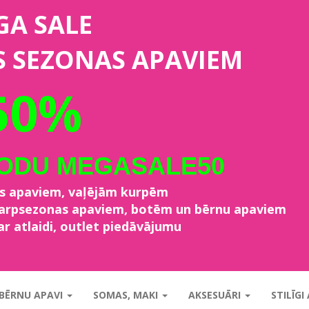
GA SALE
S SEZONAS APAVIEM
50%
KODU MEGASALE50
as apaviem, vaļējām kurpēm
starpsezonas apaviem, botēm un bērnu apaviem
ar atlaidi, outlet piedāvājumu
BĒRNU APAVI
SOMAS, MAKI
AKSESUĀRI
STILĪGI