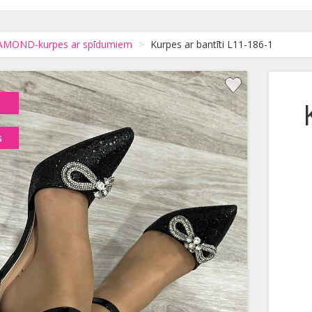
IAMOND-kurpes ar spīdumiem
Kurpes ar bantīti L11-186-1
s