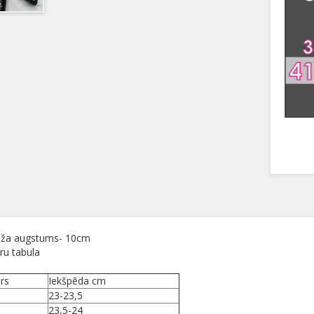
ža augstums- 10cm
ru tabula
rs
Iekšpēda cm
23-23,5
23,5-24