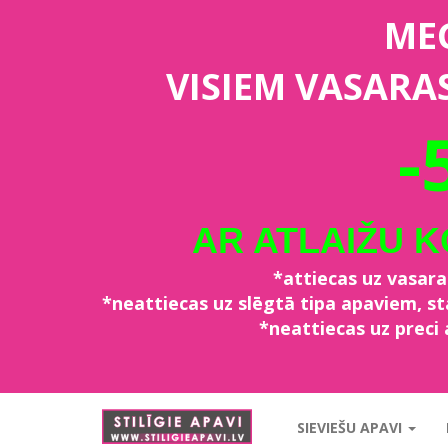
ME
VISIEM VASARA
-
AR ATLAIŽU 
*attiecas uz vasar
*neattiecas uz slēgtā tipa apaviem, 
*neattiecas uz preci 
stiligieapavi.lv
SIEVIEŠU APAVI