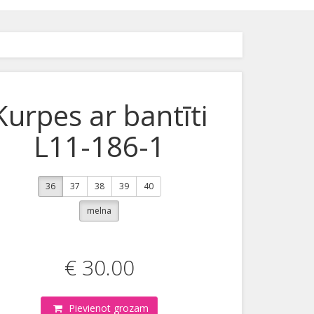
Kurpes ar bantīti
L11-186-1
36
37
38
39
40
melna
€ 30.00
Pievienot grozam