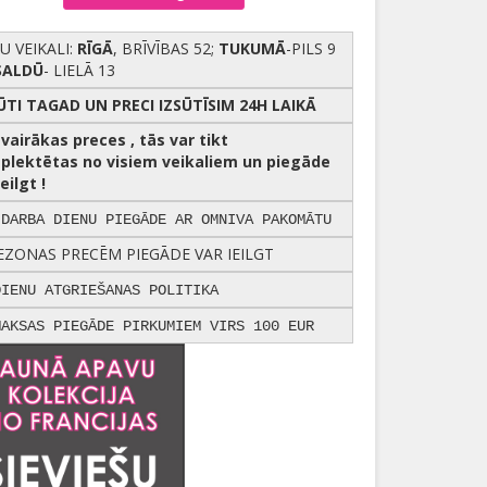
U VEIKALI:
RĪGĀ
, BRĪVĪBAS 52;
TUKUMĀ
-PILS 9
SALDŪ
- LIELĀ 13
ŪTI TAGAD UN PRECI IZSŪTĪSIM 24H LAIKĀ
r vairākas preces , tās var tikt
plektētas no visiem veikaliem un piegāde
eilgt !
 DARBA DIENU PIEGĀDE AR OMNIVA PAKOMĀTU
EZONAS PRECĒM PIEGĀDE VAR IEILGT
DIENU ATGRIEŠANAS POLITIKA
MAKSAS PIEGĀDE PIRKUMIEM VIRS 100 EUR