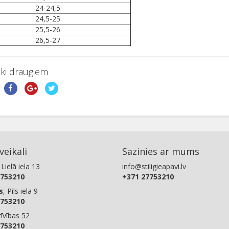
24-24,5
24,5-25
25,5-26
26,5-27
aki draugiem
eikali
Sazinies ar mums
 Lielā iela 13
info@stiligieapavi.lv
753210
+371 27753210
s
, Pils iela 9
753210
rīvības 52
753210