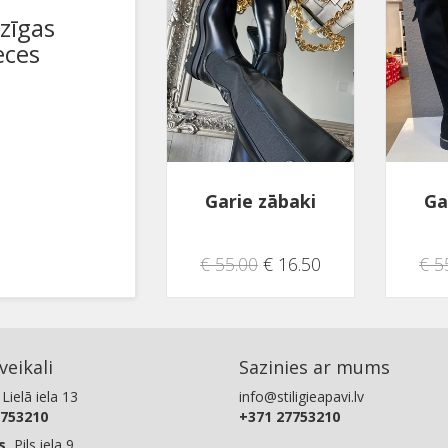
dzīgas
eces
Garie zābaki
Ga
€ 55.00
€ 16.50
€ 5
eikali
Sazinies ar mums
 Lielā iela 13
info@stiligieapavi.lv
753210
+371 27753210
s
, Pils iela 9