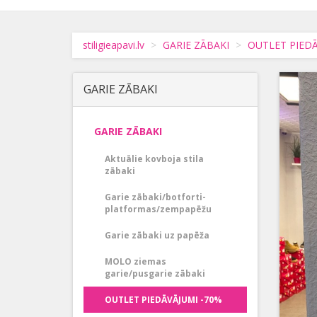
stiligieapavi.lv
GARIE ZĀBAKI
OUTLET PIEDĀ
GARIE ZĀBAKI
GARIE ZĀBAKI
Aktuālie kovboja stila
zābaki
Garie zābaki/botforti-
platformas/zempapēžu
Garie zābaki uz papēža
MOLO ziemas
garie/pusgarie zābaki
OUTLET PIEDĀVĀJUMI -70%