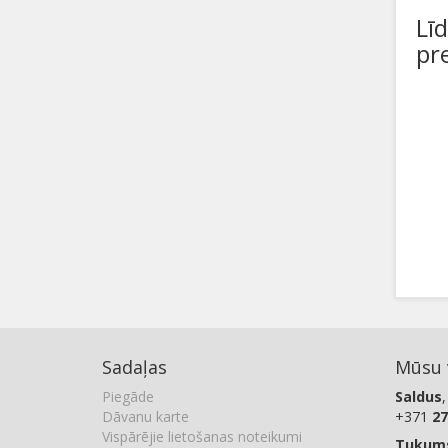
Lī
pr
Sadaļas
Mūsu v
Piegāde
Saldus
,
Dāvanu karte
+371
27
Vispārējie lietošanas noteikumi
Tukum