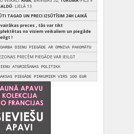
U VEIKALI:
RĪGĀ
, BRĪVĪBAS 52;
TUKUMĀ
-PILS 9
SALDŪ
- LIELĀ 13
ŪTI TAGAD UN PRECI IZSŪTĪSIM 24H LAIKĀ
r vairākas preces , tās var tikt
plektētas no visiem veikaliem un piegāde
eilgt !
 DARBA DIENU PIEGĀDE AR OMNIVA PAKOMĀTU
EZONAS PRECĒM PIEGĀDE VAR IEILGT
DIENU ATGRIEŠANAS POLITIKA
MAKSAS PIEGĀDE PIRKUMIEM VIRS 100 EUR