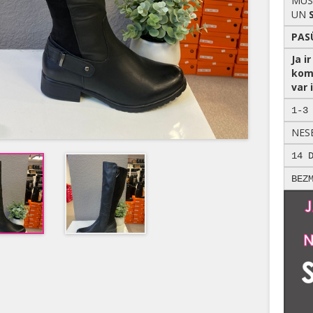
MŪS
UN
PAS
Ja i
kom
var i
1-3
NES
14 
BEZ