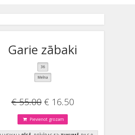
Garie zābaki
36
Melna
€ 55.00
€ 16.50
Pievienot grozam