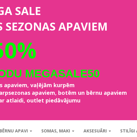
GA SALE
S SEZONAS APAVIEM
50%
KODU MEGASALE50
as apaviem, vaļējām kurpēm
starpsezonas apaviem, botēm un bērnu apaviem
ar atlaidi, outlet piedāvājumu
BĒRNU APAVI
SOMAS, MAKI
AKSESUĀRI
STILĪGI