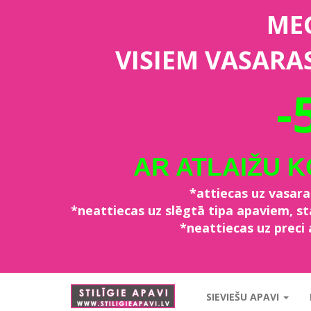
ME
VISIEM VASARA
-
AR ATLAIŽU 
*attiecas uz vasar
*neattiecas uz slēgtā tipa apaviem, 
*neattiecas uz preci 
stiligieapavi.lv
SIEVIEŠU APAVI