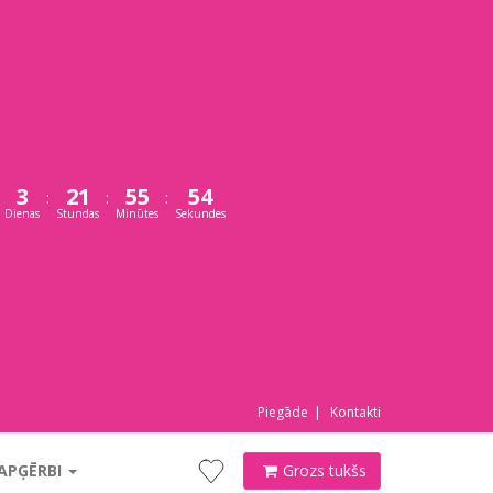
3
21
55
54
:
:
:
Dienas
Stundas
Minūtes
Sekundes
Piegāde
Kontakti
 APĢĒRBI
Grozs tukšs