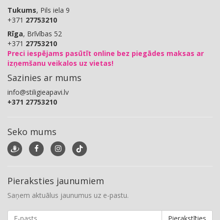
Tukums
, Pils iela 9
+371
27753210
Rīga
, Brīvības 52
+371
27753210
Preci iespējams pasūtīt online bez piegādes maksas ar
izņemšanu veikalos uz vietas!
Sazinies ar mums
info@stiligieapavi.lv
+371 27753210
Seko mums
Pieraksties jaunumiem
Saņem aktuālus jaunumus uz e-pastu.
Pierakstīties