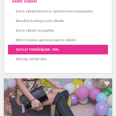
GARIE ZĀBAKI
Garie zābaki/botforti- platformas/zempapēžu
Aktuālie kovboja stila zābaki
Garie zābaki uz papēža
MOLO ziemas garie/pusgarie zābaki
OUTLET PIEDĀVĀJUMI -70%
SPECIAL OFFER 50%