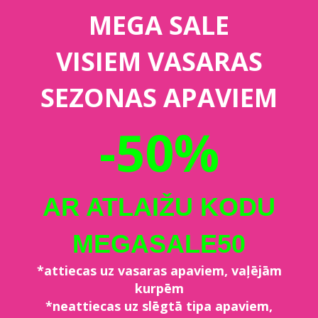
MEGA SALE
VISIEM VASARAS
SEZONAS APAVIEM
-50%
AR ATLAIŽU KODU
MEGASALE50
*attiecas uz vasaras apaviem, vaļējām
kurpēm
*neattiecas uz slēgtā tipa apaviem,