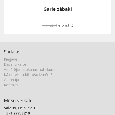
Garie zābaki
€ 35.00
€ 28.00
Sadaļas
Piegāde
Dāvanu karte
Vispārējie lietošanas noteikumi
Kā noteikt atbilstošo izmēru?
Garantija
Kontakti
Mūsu veikali
Saldus
, Lielā iela 13
+371
27753210