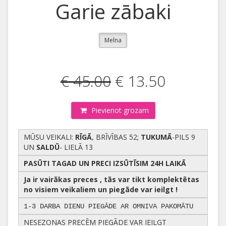
Garie zābaki
Melna
€ 45.00
€ 13.50
Pievienot grozam
MŪSU VEIKALI:
RĪGĀ
, BRĪVĪBAS 52;
TUKUMĀ
-PILS 9
UN
SALDŪ
- LIELĀ 13
PASŪTI TAGAD UN PRECI IZSŪTĪSIM 24H LAIKĀ
Ja ir vairākas preces , tās var tikt komplektētas
no visiem veikaliem un piegāde var ieilgt !
1-3 DARBA DIENU PIEGĀDE AR OMNIVA PAKOMĀTU
NESEZONAS PRECĒM PIEGĀDE VAR IEILGT