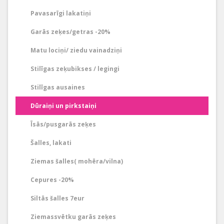
Pavasarīgi lakatiņi
Garās zeķes/getras -20%
Matu lociņi/ ziedu vainadziņi
Stilīgas zeķubikses / legingi
Stilīgas ausaines
Dūraiņi un pirkstaiņi
Īsās/pusgarās zeķes
Šalles, lakati
Ziemas šalles( mohēra/vilna)
Cepures -20%
Siltās šalles 7eur
Ziemassvētku garās zeķes