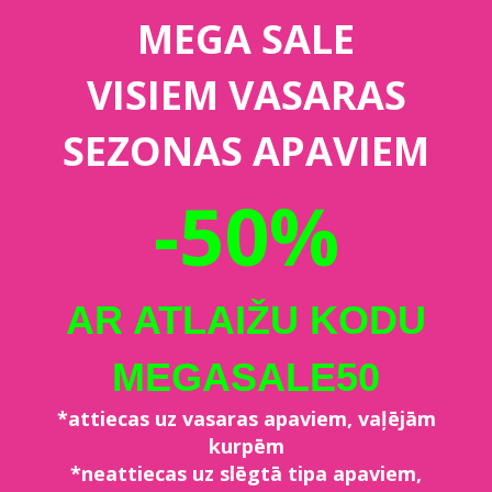
MEGA SALE
VISIEM VASARAS
SEZONAS APAVIEM
-50%
AR ATLAIŽU KODU
MEGASALE50
*attiecas uz vasaras apaviem, vaļējām
kurpēm
*neattiecas uz slēgtā tipa apaviem,