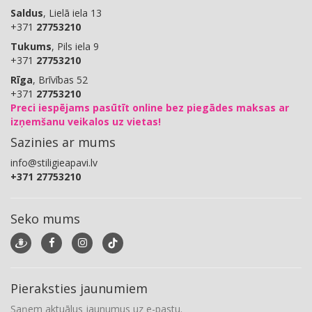
Saldus
, Lielā iela 13
+371
27753210
Tukums
, Pils iela 9
+371
27753210
Rīga
, Brīvības 52
+371
27753210
Preci iespējams pasūtīt online bez piegādes maksas ar
izņemšanu veikalos uz vietas!
Sazinies ar mums
info@stiligieapavi.lv
+371 27753210
Seko mums
Pieraksties jaunumiem
Saņem aktuālus jaunumus uz e-pastu.