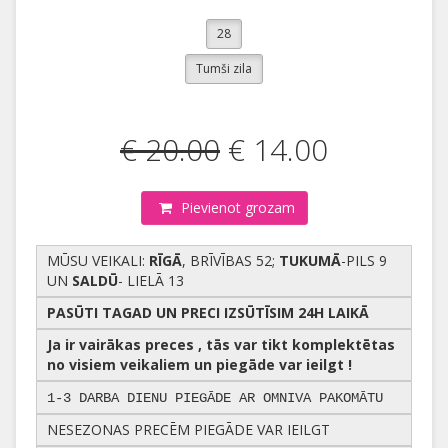
28
Tumši zila
€ 20.00
€ 14.00
Pievienot grozam
MŪSU VEIKALI:
RĪGĀ
, BRĪVĪBAS 52;
TUKUMĀ
-PILS 9
UN
SALDŪ
- LIELĀ 13
PASŪTI TAGAD UN PRECI IZSŪTĪSIM 24H LAIKĀ
Ja ir vairākas preces , tās var tikt komplektētas
no visiem veikaliem un piegāde var ieilgt !
1-3 DARBA DIENU PIEGĀDE AR OMNIVA PAKOMĀTU
NESEZONAS PRECĒM PIEGĀDE VAR IEILGT