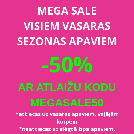
MEGA SALE
VISIEM VASARAS
SEZONAS APAVIEM
-50%
AR ATLAIŽU KODU
MEGASALE50
*attiecas uz vasaras apaviem, vaļējām
kurpēm
*neattiecas uz slēgtā tipa apaviem,