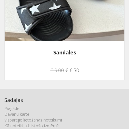
Sandales
€ 9.00
€ 6.30
Sadaļas
Piegāde
Dāvanu karte
Vispārējie lietošanas noteikumi
Kā noteikt atbilstošo izmēru?