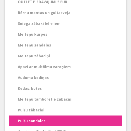
OUTLET PIEDĀVĀJUMI 5 EUR
Bērnu mantas un gultasveļa
Sniega zābaki bērniem
Meiteņu kurpes
Meiteņu sandales
Meiteņu zābaciņi
Apavi ar multfilmu varoņiem
Auduma kediņas
Kedas, botes
Meiteņu tamborētie zābaciņi
Puišu zābaciņi
Puišu sandales