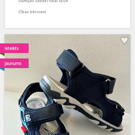
Gumijas zābaki tikai 5EUR
Čības bērniem
Ieteikts
Jaunums