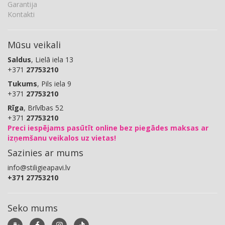
Garantija
Kontakti
Mūsu veikali
Saldus
, Lielā iela 13
+371
27753210
Tukums
, Pils iela 9
+371
27753210
Rīga
, Brīvības 52
+371
27753210
Preci iespējams pasūtīt online bez piegādes maksas ar
izņemšanu veikalos uz vietas!
Sazinies ar mums
info@stiligieapavi.lv
+371 27753210
Seko mums