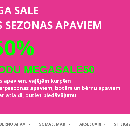
GA SALE
S SEZONAS APAVIEM
50%
KODU MEGASALE50
as apaviem, vaļējām kurpēm
starpsezonas apaviem, botēm un bērnu apaviem
ar atlaidi, outlet piedāvājumu
BĒRNU APAVI
SOMAS, MAKI
AKSESUĀRI
STILĪGI