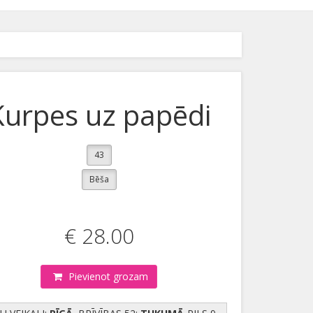
Kurpes uz papēdi
43
Bēša
€ 28.00
Pievienot grozam