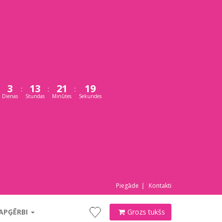
3
13
21
18
:
:
:
Dienas
Stundas
Minūtes
Sekundes
Piegāde
Kontakti
 APĢĒRBI
Grozs tukšs