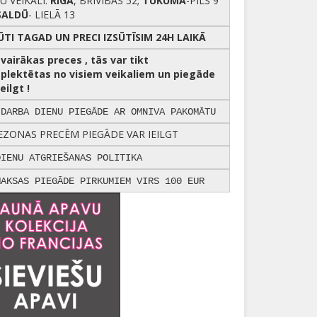
U VEIKALI:
RĪGĀ
, BRĪVĪBAS 52;
TUKUMĀ
-PILS 9
SALDŪ
- LIELĀ 13
ŪTI TAGAD UN PRECI IZSŪTĪSIM 24H LAIKĀ
r vairākas preces , tās var tikt
plektētas no visiem veikaliem un piegāde
eilgt !
 DARBA DIENU PIEGĀDE AR OMNIVA PAKOMĀTU
EZONAS PRECĒM PIEGĀDE VAR IEILGT
DIENU ATGRIEŠANAS POLITIKA
MAKSAS PIEGĀDE PIRKUMIEM VIRS 100 EUR