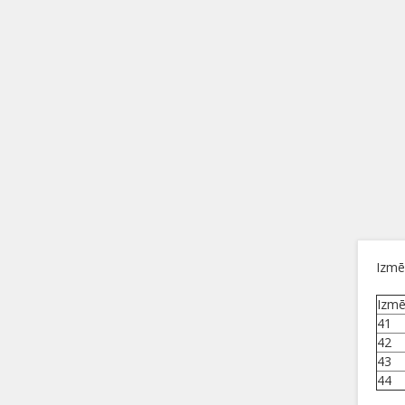
Izmē
Izmē
41
42
43
44