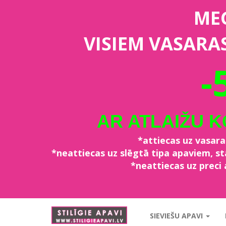
ME
VISIEM VASARA
-
AR ATLAIŽU 
*attiecas uz vasar
*neattiecas uz slēgtā tipa apaviem, 
*neattiecas uz preci 
stiligieapavi.lv
SIEVIEŠU APAVI