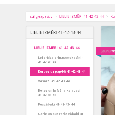
stiligieapavi.lv
LIELIE IZMĒRI 41-42-43-44
Ku
LIELIE IZMĒRI 41-42-43-44
LIELIE IZMĒRI 41-42-43-44
Jaunum
Loferi/balerīnas/mokasīni-
41-42-43-44
Kurpes uz papēdi 41-42-43-44
Vasarai 41-42-43-44
Botes un brīvā laika apavi
41-42-43-44
Puszābaki 41-42-43- 44
Garie un pusgarie zābaki 41-