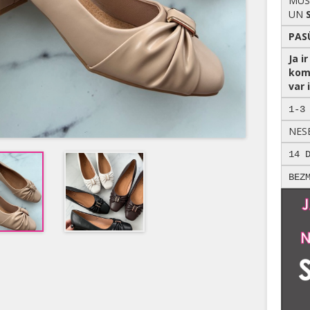
MŪS
UN
PAS
Ja i
kom
var i
1-3
NES
14 
BEZ