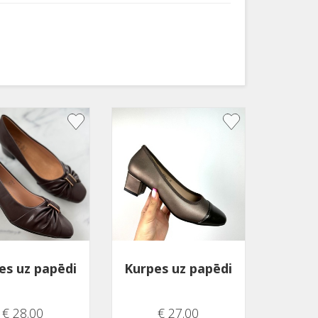
es uz papēdi
Kurpes uz papēdi
€ 28.00
€ 27.00