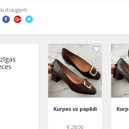
aki draugiem
dzīgas
eces
Kurpes uz papēdi
Kurp
€ 28.00