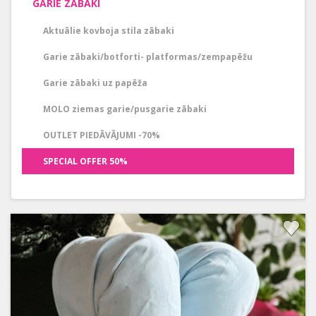
GARIE ZĀBAKI
Aktuālie kovboja stila zābaki
Garie zābaki/botforti- platformas/zempapēžu
Garie zābaki uz papēža
MOLO ziemas garie/pusgarie zābaki
OUTLET PIEDĀVĀJUMI -70%
SPECIAL OFFER 50%