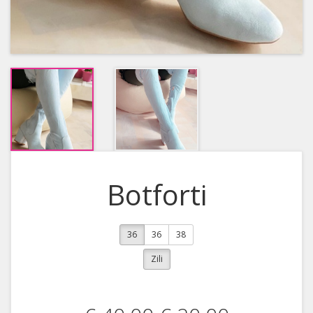
Botforti
36
36
38
Zili