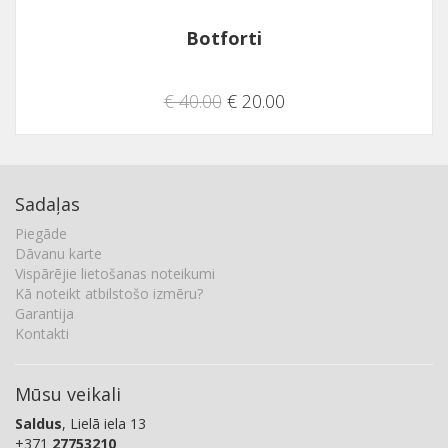
Botforti
€ 40.00
€ 20.00
Sadaļas
Piegāde
Dāvanu karte
Vispārējie lietošanas noteikumi
Kā noteikt atbilstošo izmēru?
Garantija
Kontakti
Mūsu veikali
Saldus
, Lielā iela 13
+371
27753210