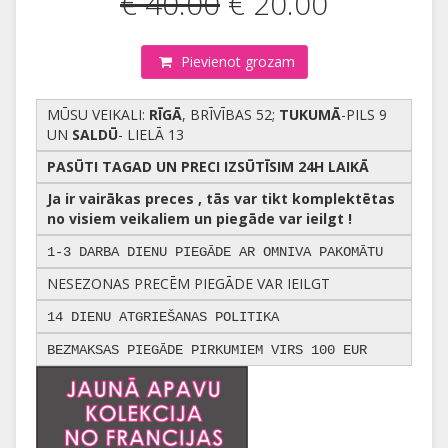
€ 40.00
€ 20.00
Pievienot grozam
MŪSU VEIKALI:
RĪGĀ
, BRĪVĪBAS 52;
TUKUMĀ
-PILS 9
UN
SALDŪ
- LIELĀ 13
PASŪTI TAGAD UN PRECI IZSŪTĪSIM 24H LAIKĀ
Ja ir vairākas preces , tās var tikt komplektētas
no visiem veikaliem un piegāde var ieilgt !
1-3 DARBA DIENU PIEGĀDE AR OMNIVA PAKOMĀTU
NESEZONAS PRECĒM PIEGĀDE VAR IEILGT
14 DIENU ATGRIEŠANAS POLITIKA
BEZMAKSAS PIEGĀDE PIRKUMIEM VIRS 100 EUR