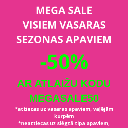
MEGA SALE
VISIEM VASARAS
SEZONAS APAVIEM
-50%
AR ATLAIŽU KODU
MEGASALE50
*attiecas uz vasaras apaviem, vaļējām
kurpēm
*neattiecas uz slēgtā tipa apaviem,