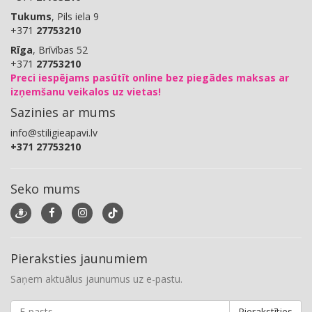
Tukums
, Pils iela 9
+371
27753210
Rīga
, Brīvības 52
+371
27753210
Preci iespējams pasūtīt online bez piegādes maksas ar
izņemšanu veikalos uz vietas!
Sazinies ar mums
info@stiligieapavi.lv
+371 27753210
Seko mums
Pieraksties jaunumiem
Saņem aktuālus jaunumus uz e-pastu.
Pierakstīties