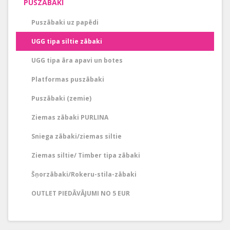
PUSZĀBAKI
Puszābaki uz papēdi
UGG tipa siltie zābaki
UGG tipa āra apavi un botes
Platformas puszābaki
Puszābaki (zemie)
Ziemas zābaki PURLINA
Sniega zābaki/ziemas siltie
Ziemas siltie/ Timber tipa zābaki
Šņorzābaki/Rokeru-stila-zābaki
OUTLET PIEDĀVĀJUMI NO 5 EUR