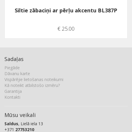
Siltie zābaciņi ar pērļu akcentu BL387P
€ 25.00
Sadaļas
Piegāde
Dāvanu karte
Vispārējie lietošanas noteikumi
Kā noteikt atbilstošo izmēru?
Garantija
Kontakti
Mūsu veikali
Saldus
, Lielā iela 13
+371
27753210