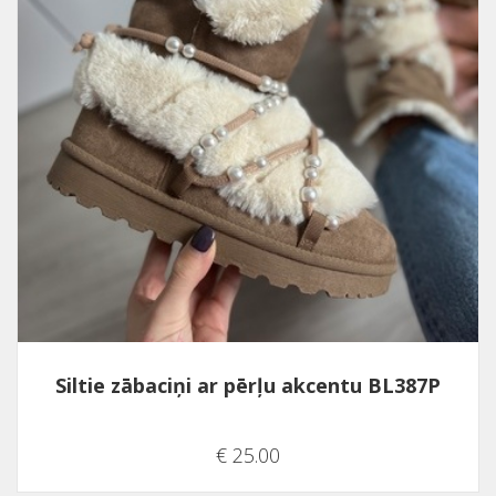
Siltie zābaciņi ar pērļu akcentu BL387P
€ 25.00