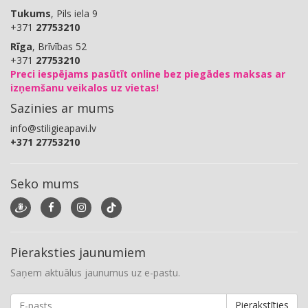
Tukums
, Pils iela 9
+371
27753210
Rīga
, Brīvības 52
+371
27753210
Preci iespējams pasūtīt online bez piegādes maksas ar
izņemšanu veikalos uz vietas!
Sazinies ar mums
info@stiligieapavi.lv
+371 27753210
Seko mums
Pieraksties jaunumiem
Saņem aktuālus jaunumus uz e-pastu.
Pierakstīties