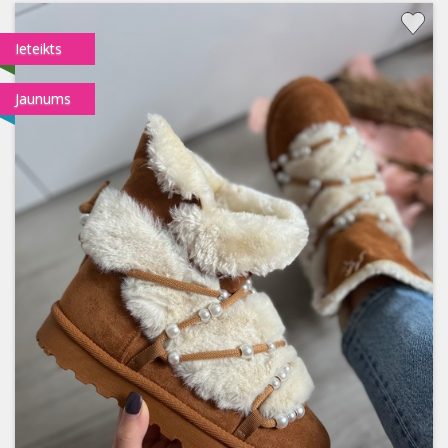
Ieteikts
Jaunums