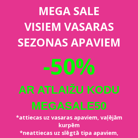
MEGA SALE
VISIEM VASARAS
SEZONAS APAVIEM
-50%
AR ATLAIŽU KODU
MEGASALE50
*attiecas uz vasaras apaviem, vaļējām
kurpēm
*neattiecas uz slēgtā tipa apaviem,