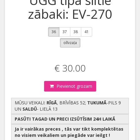
UGG tipa siltie
zābaki: EV-270
36
37
38
41
olīvzaļa
€ 30.00
Pievienot grozam
MŪSU VEIKALI:
RĪGĀ
, BRĪVĪBAS 52;
TUKUMĀ
-PILS 9
UN
SALDŪ
- LIELĀ 13
PASŪTI TAGAD UN PRECI IZSŪTĪSIM 24H LAIKĀ
Ja ir vairākas preces , tās var tikt komplektētas
no visiem veikaliem un piegāde var ieilgt !