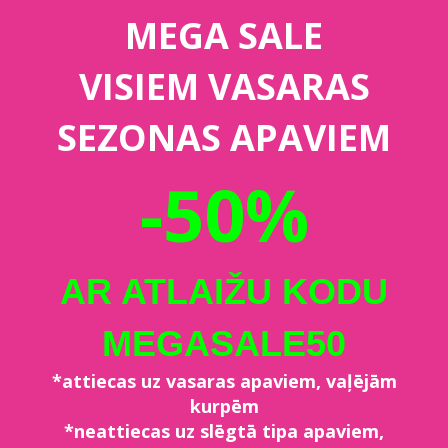
MEGA SALE
VISIEM VASARAS
SEZONAS APAVIEM
-50%
AR ATLAIŽU KODU
MEGASALE50
*attiecas uz vasaras apaviem, vaļējām
kurpēm
*neattiecas uz slēgtā tipa apaviem,