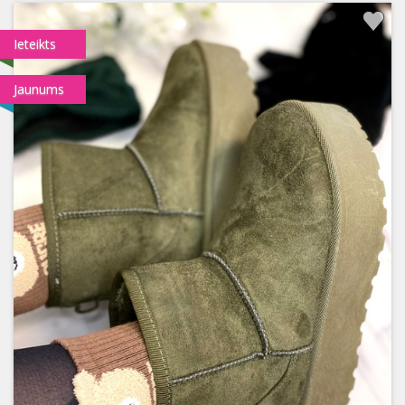
Ieteikts
Jaunums