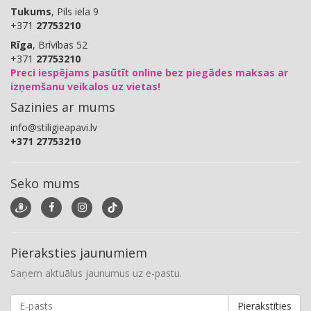
Tukums
, Pils iela 9
+371
27753210
Rīga
, Brīvības 52
+371
27753210
Preci iespējams pasūtīt online bez piegādes maksas ar
izņemšanu veikalos uz vietas!
Sazinies ar mums
info@stiligieapavi.lv
+371 27753210
Seko mums
Pieraksties jaunumiem
Saņem aktuālus jaunumus uz e-pastu.
Pierakstīties