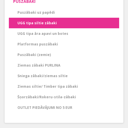
PUSZĀBAKI
Puszābaki uz papēdi
UGG tipa siltie zābaki
UGG tipa āra apavi un botes
Platformas puszābaki
Puszābaki (zemie)
Ziemas zābaki PURLINA
Sniega zābaki/ziemas siltie
Ziemas siltie/ Timber tipa zābaki
Šņorzābaki/Rokeru-stila-zābaki
OUTLET PIEDĀVĀJUMI NO 5 EUR