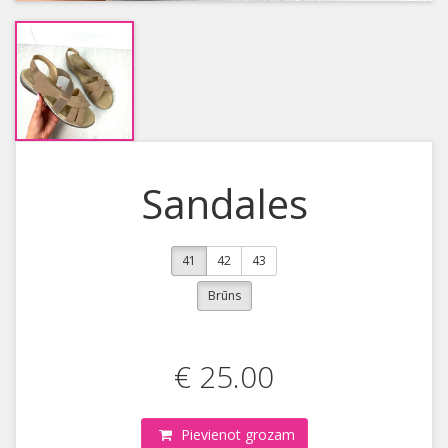
Sandales
41
42
43
Brūns
€ 25.00
Pievienot grozam