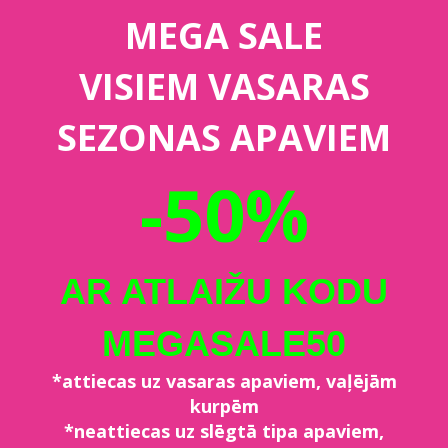
MEGA SALE
VISIEM VASARAS
SEZONAS APAVIEM
-50%
AR ATLAIŽU KODU
MEGASALE50
*attiecas uz vasaras apaviem, vaļējām
kurpēm
*neattiecas uz slēgtā tipa apaviem,