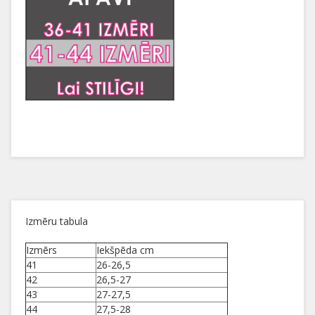
Izmēru tabula
Izmērs
Iekšpēda cm
41
26-26,5
42
26,5-27
43
27-27,5
44
27,5-28