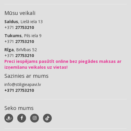
Mūsu veikali
Saldus
, Lielā iela 13
+371
27753210
Tukums
, Pils iela 9
+371
27753210
Rīga
, Brīvības 52
+371
27753210
Preci iespējams pasūtīt online bez piegādes maksas ar
izņemšanu veikalos uz vietas!
Sazinies ar mums
info@stiligieapavi.lv
+371 27753210
Seko mums