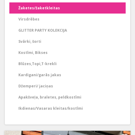
Žaketes/žaketkleitas
Virsdrēbes
GLITTER PARTY KOLEKCIJA
Svārki, šorti
Kostīmi, Bikses
Blūzes,Topi,T-krekli
Kardigani/garās jakas
Džemperi/ jaciņas
Apakšveļa, braletes, peldkostīmi
Ikdienas/Vasaras kleitas/kostīmi