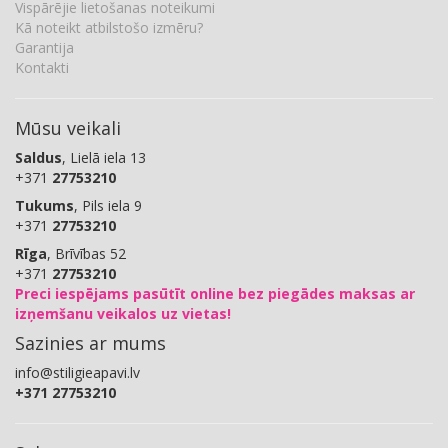
Vispārējie lietošanas noteikumi
Kā noteikt atbilstošo izmēru?
Garantija
Kontakti
Mūsu veikali
Saldus
, Lielā iela 13
+371
27753210
Tukums
, Pils iela 9
+371
27753210
Rīga
, Brīvības 52
+371
27753210
Preci iespējams pasūtīt online bez piegādes maksas ar
izņemšanu veikalos uz vietas!
Sazinies ar mums
info@stiligieapavi.lv
+371 27753210