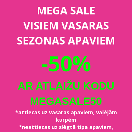
MEGA SALE
VISIEM VASARAS
SEZONAS APAVIEM
-50%
AR ATLAIŽU KODU
MEGASALE50
*attiecas uz vasaras apaviem, vaļējām
kurpēm
*neattiecas uz slēgtā tipa apaviem,