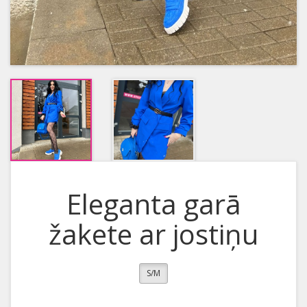
Eleganta garā
žakete ar jostiņu
S/M