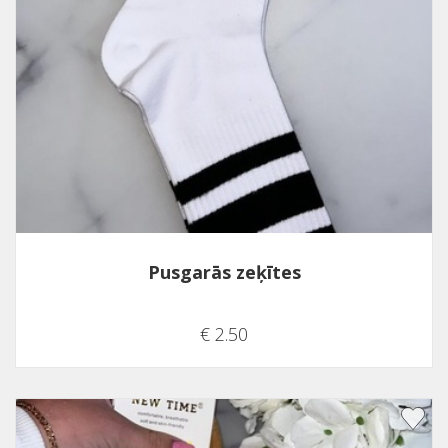
Pusgarās zeķītes
€ 2.50