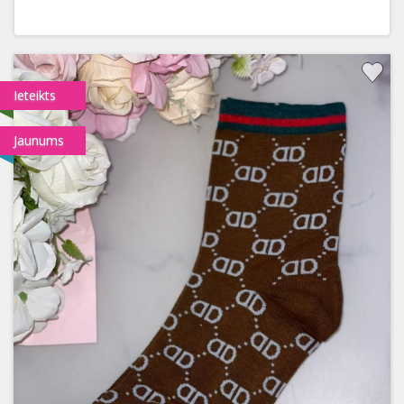
Ieteikts
Jaunums