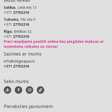
Mūsu veikali
Saldus
, Lielā iela 13
+371
27753210
Tukums
, Pils iela 9
+371
27753210
Rīga
, Brīvības 52
+371
27753210
Preci iespējams pasūtīt online bez piegādes maksas ar
izņemšanu veikalos uz vietas!
Sazinies ar mums
info@stiligieapavi.lv
+371 27753210
Seko mums
Pieraksties jaunumiem