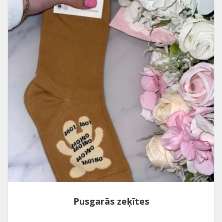
Pusgarās zeķītes